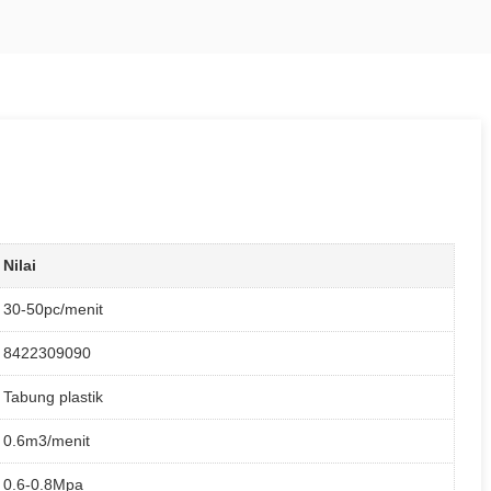
Nilai
30-50pc/menit
8422309090
Tabung plastik
0.6m3/menit
0.6-0.8Mpa