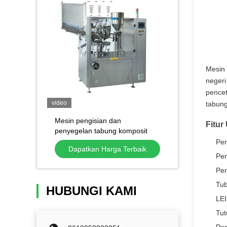
Mesin 
negeri
pencet
video
tabung
Mesin pengisian dan
Fitur
penyegelan tabung komposit
otomatis Mesin pengisian pasta
Pe
Dapatkan Harga Terbaik
gigi
Pen
Pem
Tub
HUBUNGI KAMI
LEI
Tut