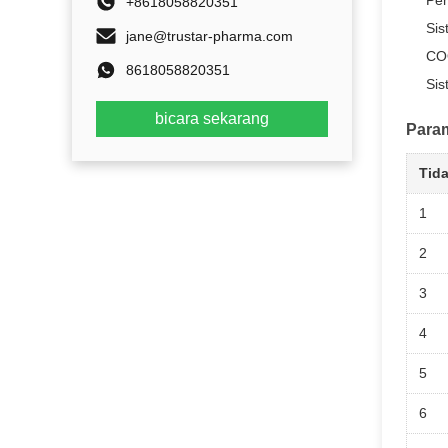
Pen
+8618058820351
Sis
jane@trustar-pharma.com
CO
8618058820351
Sis
bicara sekarang
Param
Tida
1
2
3
4
5
6