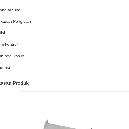
ang tabung
kauan Pengisian
isi
em kontrol
n bodi kasus
uensi
kasan Produk