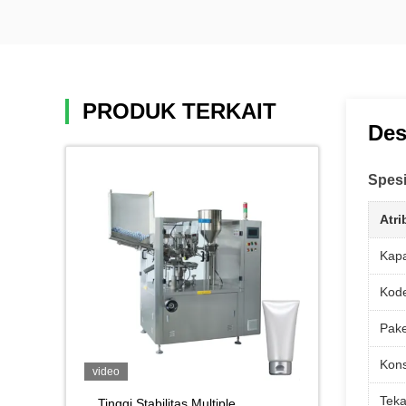
PRODUK TERKAIT
Des
Spesi
Atri
Kapa
Kod
Pake
Kon
video
Tek
Tinggi Stabilitas Multiple