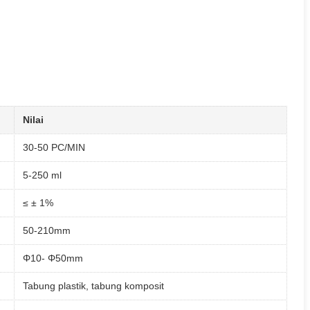
Nilai
30-50 PC/MIN
5-250 ml
≤ ± 1%
50-210mm
Φ10- Φ50mm
Tabung plastik, tabung komposit