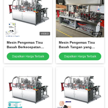
VIDEO
VIDEO
Mesin Pengemas Tisu
Mesin Pengemas Tisu
Basah Berkecepatan
Basah Tangan yang
Tinggi, mesin pembuat
Menyegarkan, Mesin
tisu antifog
pembuat tisu basah satu
Dapatkan Harga Terbaik
Dapatkan Harga Terbaik
potong portabel