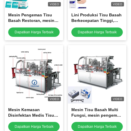
VIDEO
VIDEO
Mesin Pengemas Tisu
Lini Produksi Tisu Basah
Basah Restoran, mesin
Berkecepatan Tinggi,
pengemas tisu basah
Mesin Pembuat Kemasan
kemasan mini
Handuk Basah
Dapatkan Harga Terbaik
Dapatkan Harga Terbaik
VIDEO
VIDEO
Mesin Kemasan
Mesin Tisu Basah Multi
Disinfektan Medis Tisu
Fungsi, mesin pengemas
Basah Dengan Sertifikasi
tisu pembersih lensa
CE
kacamata
Dapatkan Harga Terbaik
Dapatkan Harga Terbaik