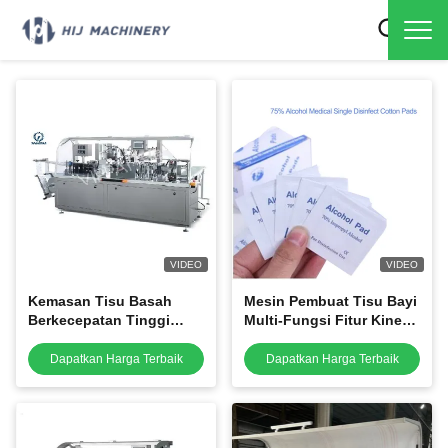
VIDEO
VIDEO
Kemasan Tisu Basah
Mesin Pembuat Tisu Bayi
Berkecepatan Tinggi
Multi-Fungsi Fitur Kinerja
Kinerja Stabil Garansi
Stabil, mesin
Satu Tahun, katering
pengepakan pad alkohol
Dapatkan Harga Terbaik
Dapatkan Harga Terbaik
mesin pembuat tisu
80 tas / mnt
basah