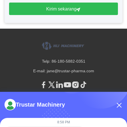
Kirim sekarang
Telp: 86-180-5882-0351
E-mail:
jane@trustar-pharma.com
Trustar Machinery
Tentang Kami
Acara
Profil perusahaan
Berita
8:58 PM
Tur Pabrik
Case