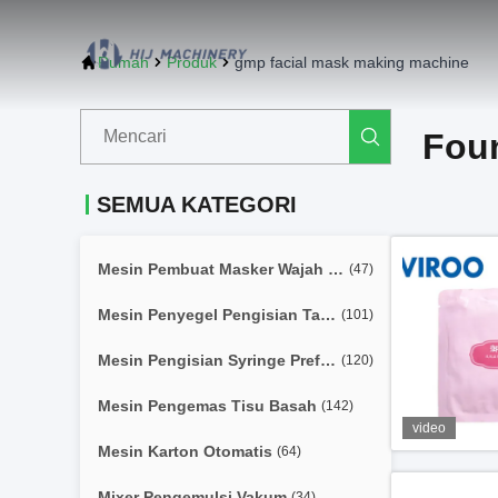
Rumah
Produk
gmp facial mask making machine
Fou
SEMUA KATEGORI
Mesin Pembuat Masker Wajah Otomatis
(47)
Mesin Penyegel Pengisian Tabung Lembut
(101)
Mesin Pengisian Syringe Prefilled
(120)
Mesin Pengemas Tisu Basah
(142)
video
Mesin Karton Otomatis
(64)
Mixer Pengemulsi Vakum
(34)