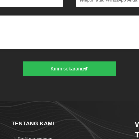
Kirim sekarang
TENTANG KAMI
W
T
Profil perusahaan