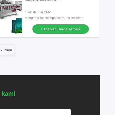
Fitur: standar GMP
Menghasilkan kecepatan: 50-70 tas/menit
Dapatkan Harga Terbaik
ikutnya
 kami