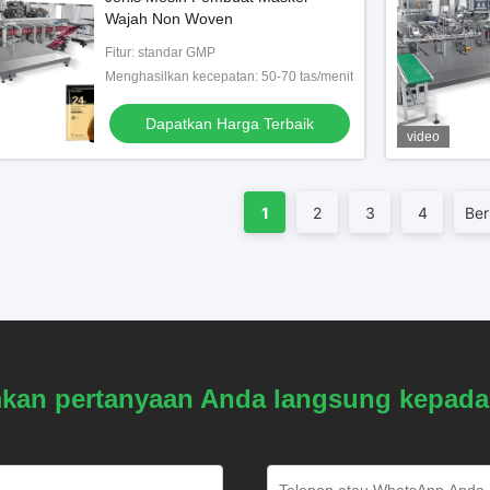
Wajah Non Woven
Fitur: standar GMP
Menghasilkan kecepatan: 50-70 tas/menit
Dapatkan Harga Terbaik
video
1
2
3
4
Ber
mkan pertanyaan Anda langsung kepada