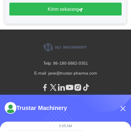
Kirim sekarang
Telp: 86-180-5882-0351
E-mail:
jane@trustar-pharma.com
Trustar Machinery
Tentang Kami
Acara
Profil perusahaan
Berita
5:05 AM
Tur Pabrik
Case