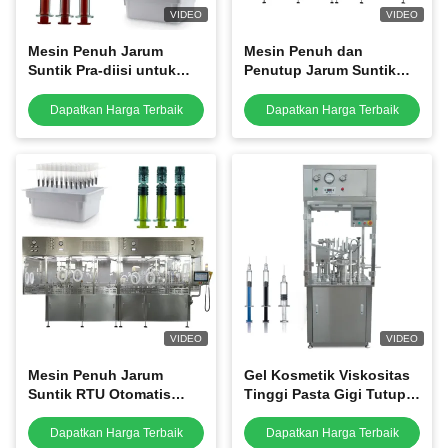
VIDEO
VIDEO
Mesin Penuh Jarum
Mesin Penuh dan
Suntik Pra-diisi untuk
Penutup Jarum Suntik
Kartrid Gigi Mesin Penuh
Pre-diisi Presisi Tinggi
Gel Cairan dan Penutup
Mesin Penuh Kartrid
Dapatkan Harga Terbaik
Dapatkan Harga Terbaik
VIDEO
VIDEO
Mesin Penuh Jarum
Gel Kosmetik Viskositas
Suntik RTU Otomatis
Tinggi Pasta Gigi Tutup
Berkecepatan Tinggi
Tutup Lantunan Kunci
untuk Manufaktur Steril
Vaksin Jarum Suntik
Dapatkan Harga Terbaik
Dapatkan Harga Terbaik