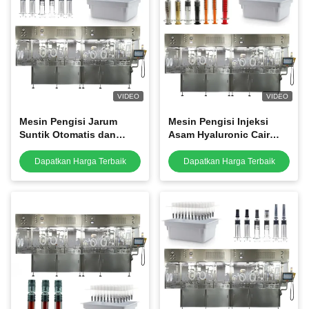
VIDEO
VIDEO
Mesin Pengisi Jarum
Mesin Pengisi Injeksi
Suntik Otomatis dan
Asam Hyaluronic Cair
Mesin Pengisi Asam
Farmasi Cartridge Mesin
Hyaluronic
Pengisi Otomatis Spuit
Dapatkan Harga Terbaik
Dapatkan Harga Terbaik