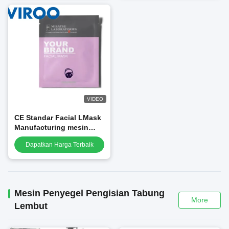
VIDEO
CE Standar Facial LMask
Manufacturing mesin
pengemas masker wajah
Dapatkan Harga Terbaik
sutra
Mesin Penyegel Pengisian Tabung
More
Lembut