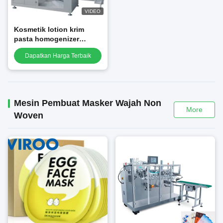
VIDEO
Kosmetik lotion krim
pasta homogenizer
vakum homogenizing
Dapatkan Harga Terbaik
emulsifier mixer wajah
krim lotion mesin
pencampuran
Mesin Pembuat Masker Wajah Non
More
Woven