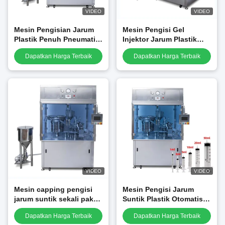
VIDEO
VIDEO
Mesin Pengisian Jarum
Mesin Pengisi Gel
Plastik Penuh Pneumatik
Injektor Jarum Plastik
Asaptik Gel Plugging
Sinyal Normal Steril yang
Dapatkan Harga Terbaik
Dapatkan Harga Terbaik
Prefilled Paste
Diisi Sebelum
VIDEO
VIDEO
Mesin capping pengisi
Mesin Pengisi Jarum
jarum suntik sekali pakai
Suntik Plastik Otomatis
Gel plastik medis
dengan Sertifikasi CE
Dapatkan Harga Terbaik
Dapatkan Harga Terbaik
berkecepatan tinggi