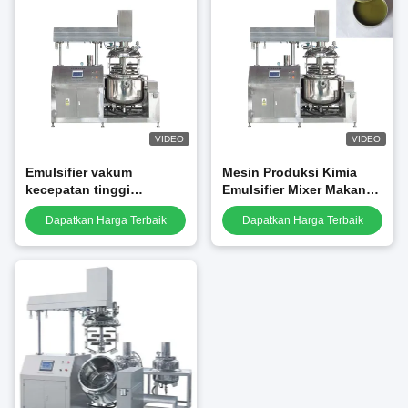
VIDEO
VIDEO
Emulsifier vakum
Mesin Produksi Kimia
kecepatan tinggi
Emulsifier Mixer Makanan
Hydraulic Lifting
Sistem Homogenizer High
Dapatkan Harga Terbaik
Dapatkan Harga Terbaik
homogenizer Unit
Shear Mixing Motor mixer
homogenizer vakum
listrik
homogenizer kosmetik