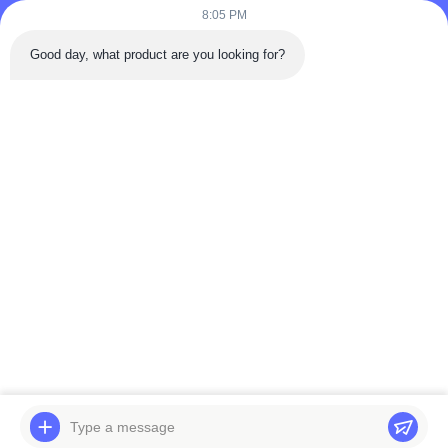
8:05 PM
Telp: 86-180-5882-0351
Good day, what product are you looking for?
E-mail:
jane@trustar-pharma.com
Tentang Kami
Acara
Profil perusahaan
Berita
Tur Pabrik
Case
Kontrol Kualitas
Sitemap
Copyright © 2019-2026 Wenzhou Trustar Machinery Technology Co.,Ltd.
Semua Hak Dilindungi Undang-undang.