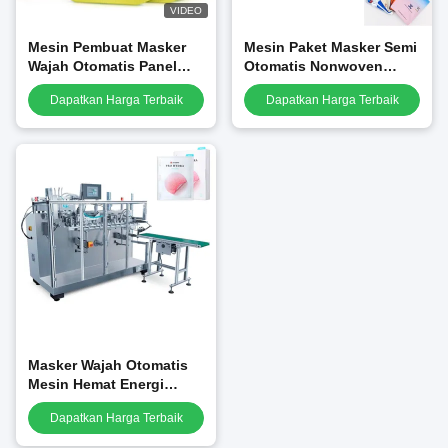
VIDEO
Mesin Pembuat Masker
Mesin Paket Masker Semi
Wajah Otomatis Panel
Otomatis Nonwoven
Layar Sentuh
Memberikan Gaya Tas
Dapatkan Harga Terbaik
Dapatkan Harga Terbaik
Pengoperasian Mudah
Ramah Lingkungan
Masker Wajah Otomatis
Mesin Hemat Energi
Kapasitas Bagus Operasi
Dapatkan Harga Terbaik
Halus