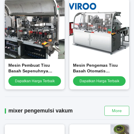
Mesin Pembuat Tisu
Mesin Pengemas Tisu
Basah Sepenuhnya
Basah Otomatis
Otomatis, mesin pembuat
Sertifikasi CE Berbasis
Dapatkan Harga Terbaik
Dapatkan Harga Terbaik
tisu penghapus makeup
Listrik, mesin pembuat
satu-dalam-satu multi-
tisu basah bayi servo
efek
penuh
mixer pengemulsi vakum
More