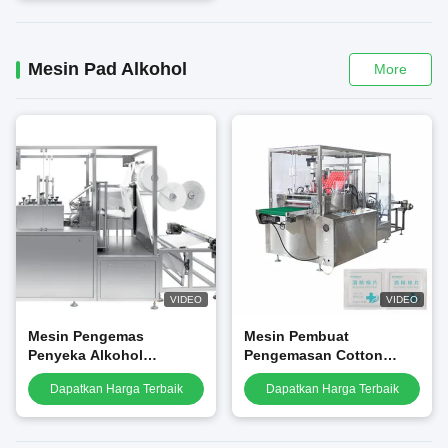
Mesin Pad Alkohol
More
VIDEO
VIDEO
Mesin Pengemas
Mesin Pembuat
Penyeka Alkohol
Pengemasan Cotton
Multilanes Otomatis
Swab Prep Pad Medis
Dapatkan Harga Terbaik
Dapatkan Harga Terbaik
Penuh Kecepatan Tinggi
Otomatis Berkecepatan
Tinggi