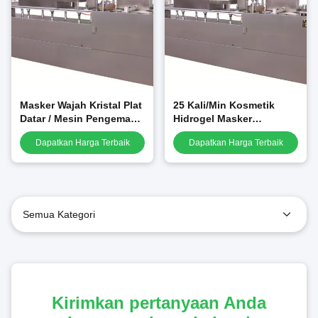
Masker Wajah Kristal Plat
25 Kali/Min Kosmetik
Datar / Mesin Pengemas
Hidrogel Masker
Blister Patch Mata 25 Kali
Wajah/Masker Blister
Dapatkan Harga Terbaik
Dapatkan Harga Terbaik
/ Menit
Membuat Mesin GMP
Semua Kategori
Kirimkan pertanyaan Anda