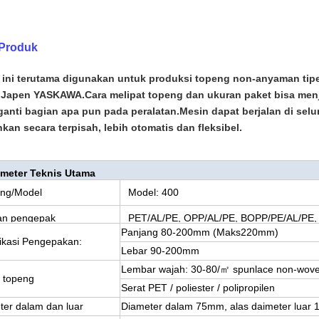
 Produk
 ini terutama digunakan untuk produksi topeng non-anyaman tip
 Japen YASKAWA.Cara melipat topeng dan ukuran paket bisa menja
anti bagian apa pun pada peralatan.Mesin dapat berjalan di selur
nkan secara terpisah, lebih otomatis dan fleksibel.
meter Teknis Utama
ng/Model
Model: 400
an pengepak
PET/AL/PE, OPP/AL/PE, BOPP/PE/AL/PE
Panjang 80-200mm (Maks220mm)
fikasi Pengepakan:
Lebar 90-200mm
Lembar wajah: 30-80/㎡ spunlace non-woven
 topeng
Serat PET / poliester / polipropilen
ter dalam dan luar
Diameter dalam 75mm, alas daimeter luar