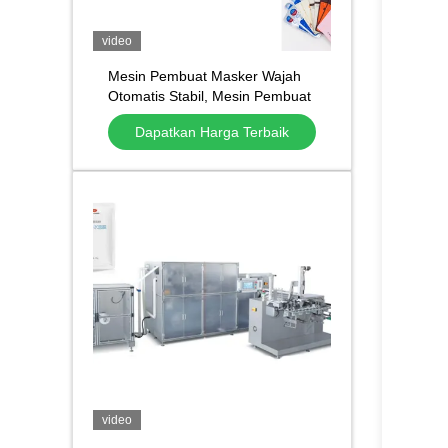
video
Mesin Pembuat Masker Wajah
Otomatis Stabil, Mesin Pembuat
Masker Non Woven
Dapatkan Harga Terbaik
video