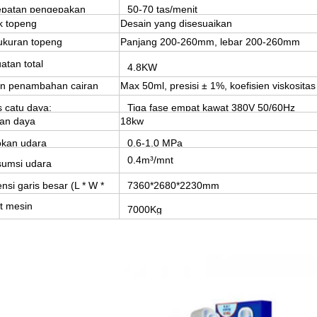
epatan pengepakan
50-70 tas/menit
k topeng
Desain yang disesuaikan
ukuran topeng
Panjang 200-260mm, lebar 200-260mm
atan total
4.8KW
an penambahan cairan
Max 50ml, presisi ± 1%, koefisien viskosit
s catu daya:
Tiga fase empat kawat 380V 50/60Hz
an daya
18kw
kan udara
0,6-1,0 MPa
0.4m³/mnt
umsi udara
nsi garis besar (L * W *
7360*2680*2230mm
t mesin
7000Kg