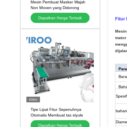
Mesin Pembuat Masker Wajah
Non Woven yang Didorong
Listrik, Mesin Pengemasan
Dapatkan Harga Terbaik
Fitur
Masker Empat Sisi
Mesin
mator
mengg
dijala
Para
Bara
Bah
Spesi
video
Tipe Lipat Fitur Sepenuhnya
bahan
Otomatis Membuat tas styule
Mesin Pengemas Masker Wajah
Diame
Dapatkan Harga Terbaik
Kosmetik