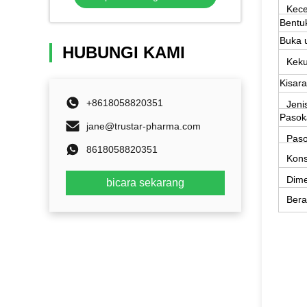
Kec
Bentu
Buka 
HUBUNGI KAMI
Keku
Kisar
+8618058820351
Jeni
Pasok
jane@trustar-pharma.com
Paso
8618058820351
Kons
Dime
bicara sekarang
H)
Bera