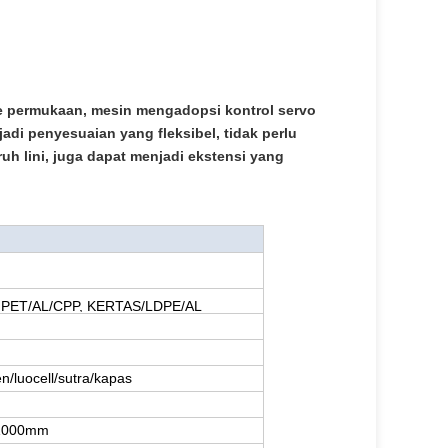
e permukaan, mesin mengadopsi kontrol servo
di penyesuaian yang fleksibel, tidak perlu
uh lini, juga dapat menjadi ekstensi yang
, PET/AL/CPP, KERTAS/LDPE/AL
/luocell/sutra/kapas
 1000mm