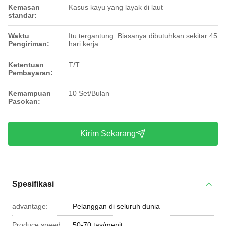
Kemasan
Kasus kayu yang layak di laut
standar:
Waktu
Itu tergantung. Biasanya dibutuhkan sekitar 45
Pengiriman:
hari kerja.
Ketentuan
T/T
Pembayaran:
Kemampuan
10 Set/Bulan
Pasokan:
Kirim Sekarang
Spesifikasi
advantage:
Pelanggan di seluruh dunia
Produce speed:
50-70 tas/menit