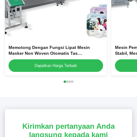
Memotong Dengan Fungsi Lipat Mesin
Mesin Pem
Masker Non Woven Otomatis Tas
Stabil, M
Membentuk Mesin Masker Wajah
Dapatkan Harga Terbaik
Kirimkan pertanyaan Anda
langsung kepada kami