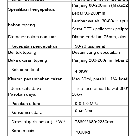
Panjang 80-200mm (Maks220m
Spesifikasi Pengepakan:
Lebar 90-200mm
Lembar wajah: 30-80/㎡ spunlace
bahan topeng
Serat PET / poliester / polipropile
Diameter dalam dan luar
Diameter dalam 75mm, alas dai
Kecepatan pengepakan
50-70 tas/menit
Bentuk topeng
Desain yang disesuaikan
Buka ukuran topeng
Panjang 200-260mm, lebar 200
Kekuatan total
4.8KW
Kisaran penambahan cairan
Max 50ml, presisi ± 1%, koefisie
Jenis catu daya:
Tiga fase empat kawat 380V 5
Pasokan daya
18kw
Pasokan udara
0,6-1,0 MPa
0.4m³/mnt
Konsumsi udara
Dimensi garis besar (L * W *
7360*2680*2230mm
H)
Berat mesin
7000Kg