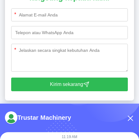
*
*
Kirim sekarang
Trustar Machinery
11:19 AM