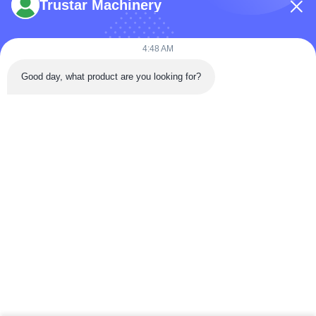
Trustar Machinery
4:48 AM
Telp: 86-180-5882-0351
Good day, what product are you looking for?
E-mail:
jane@trustar-pharma.com
Tentang Kami
Acara
Profil perusahaan
Berita
Tur Pabrik
Case
Kontrol Kualitas
Sitemap