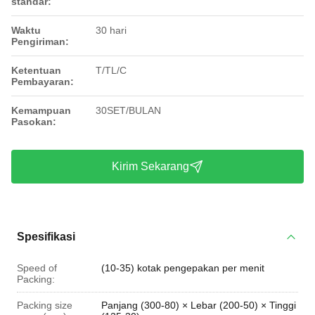
standar:
Waktu
30 hari
Pengiriman:
Ketentuan
T/TL/C
Pembayaran:
Kemampuan
30SET/BULAN
Pasokan:
Kirim Sekarang
Spesifikasi
Speed of
(10-35) kotak pengepakan per menit
Packing:
Packing size
Panjang (300-80) × Lebar (200-50) × Tinggi