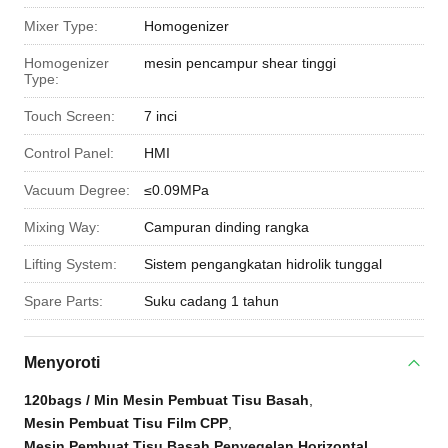
Mixer Type:
Homogenizer
Homogenizer
mesin pencampur shear tinggi
Type:
Touch Screen:
7 inci
Control Panel:
HMI
Vacuum Degree:
≤0.09MPa
Mixing Way:
Campuran dinding rangka
Lifting System:
Sistem pengangkatan hidrolik tunggal
Spare Parts:
Suku cadang 1 tahun
Menyoroti
120bags / Min Mesin Pembuat Tisu Basah
,
Mesin Pembuat Tisu Film CPP
,
Mesin Pembuat Tisu Basah Penyegelan Horizontal