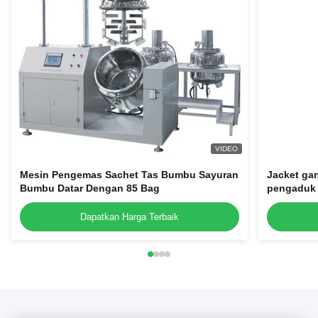
VIDEO
Mesin Pengemas Sachet Tas Bumbu Sayuran
Jacket ga
Bumbu Datar Dengan 85 Bag
pengaduk i
homogeniz
Dapatkan Harga Terbaik