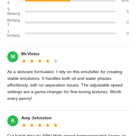
50%
4
3
0
Bintang
Bintang
0
2
1
0
bintang
Mr.Victor
M
★★★★★
★★★★★
As a skincare formulator, I rely on this emulsifier for creating
stable emulsions. It handles both oil and water phases
effortlessly, with no separation issues. The adjustable speed
settings are a game-changer for fine-tuning textures. Worth
every penny!
Amy Johnston
A
★★★★★
★★★★★
Cut batch time by 40%! High-speed homogenization keeps up