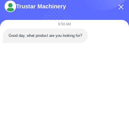
Trustar Machinery
8:50 AM
Telp: 86-180-5882-0351
Good day, what product are you looking for?
E-mail:
jane@trustar-pharma.com
Tentang Kami
Acara
Profil perusahaan
Berita
Tur Pabrik
Case
Kontrol Kualitas
Sitemap