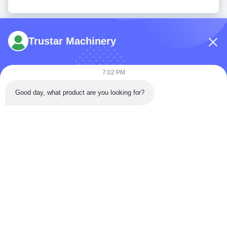
Trustar Machinery
7:02 PM
Telp: 86-180-5882-0351
Good day, what product are you looking for?
E-mail:
jane@trustar-pharma.com
Tentang Kami
Acara
Profil perusahaan
Berita
Tur Pabrik
Case
Kontrol Kualitas