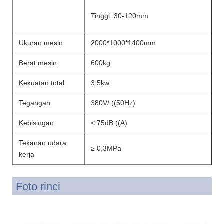
Tinggi: 30-120mm
Ukuran mesin
2000*1000*1400mm
Berat mesin
600kg
Kekuatan total
3.5kw
Tegangan
380V/ ((50Hz)
Kebisingan
< 75dB ((A)
Tekanan udara
≥ 0,3MPa
kerja
Foto rinci