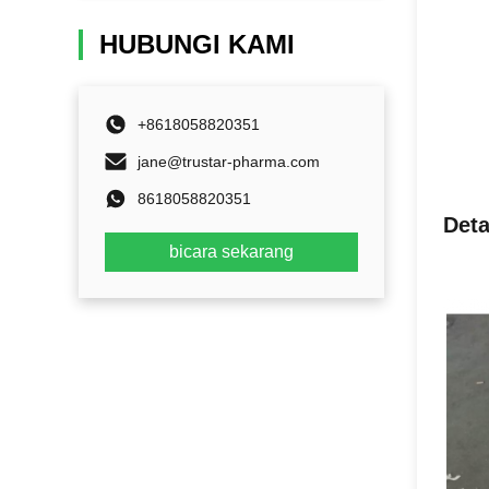
HUBUNGI KAMI
+8618058820351
jane@trustar-pharma.com
8618058820351
Deta
bicara sekarang