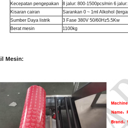
Kecepatan pengepakan
8 jalur: 800-1500pcs/min 6 jalu
Kisaran cairan
Sarankan 0 ~ 1ml Alkohol (terg
Sumber Daya listrik
3 Fase 380V 50/60Hz5.5Kw
Berat mesin
1100kg
il Mesin: