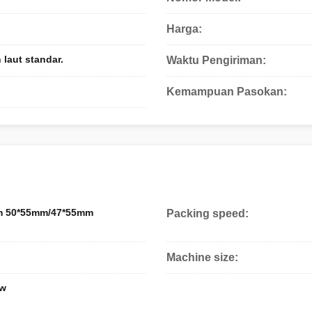
Harga:
laut standar.
Waktu Pengiriman:
Kemampuan Pasokan:
m 50*55mm/47*55mm
Packing speed:
Machine size:
kw