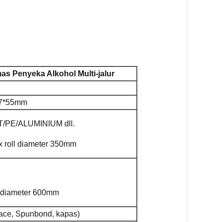
s Penyeka Alkohol Multi-jalur
7*55mm
/PE/ALUMINIUM dll.
 roll diameter 350mm
 diameter 600mm
ce, Spunbond, kapas)