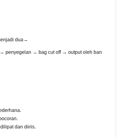
menjadi dua→
 penyegelan → bag cut off → output oleh ban
sederhana.
ebocoran.
lipat dan diiris.