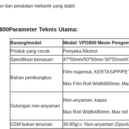
tur dan peralatan mekanik yang stabil
800
Parameter Teknis Utama:
Barang/model
Model: VPD
800 Mesin Pengema
Produk yang cocok
Penyeka Alkohol
Spesifikasi kemasan:
47*50mm/50*50mm 50*55mm/4
Film majemuk, KERTAS/PP/PET
Bahan pembungkus
Max Film Roll Width800mm, Max
Non-anyaman, kapas
Gulungan non-anyaman
Max Roll Width480mm, Max roll
GSM bukan tenunan
30-80g/㎡ Non-anyaman (Spunla