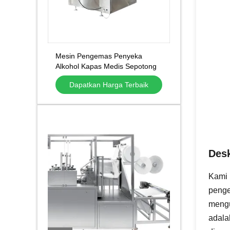
Mesin Pengemas Penyeka
Alkohol Kapas Medis Sepotong
Berkecepatan Tinggi
Dapatkan Harga Terbaik
Desk
Kami 
penge
mengu
adala