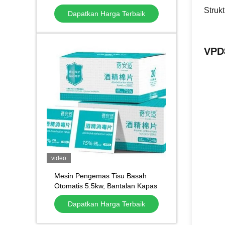
Mesin Kecepatan Tinggi PLC
Struk
Dapatkan Harga Terbaik
dikendalikan Sistem basah tisu
Membuat Mesin
VPD
video
Mesin Pengemas Tisu Basah
Otomatis 5.5kw, Bantalan Kapas
Alkohol Segel Empat Sisi
Dapatkan Harga Terbaik