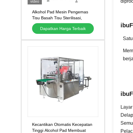
dipro
video
Alkohol Pad Mesin Pengemas
Tisu Basah Tisu Sterilisasi,
kemasan mini mesin pengemas
ibu
F
Dapatkan Harga Terbaik
tisu basah
Satu
Memu
berj
ibu
F
Layar
Delap
Semua
Kecantikan Otomatis Kecepatan
Tinggi Alcohol Pad Membuat
Pelac