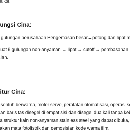
duksi.
ungsi Cina
:
 gulungan perusahaan Pengemasan besar→potong dan lipat 
at 8 gulungan non-anyaman → lipat → cutoff → pembasahan →
alan.
itur Cina
:
 sentuh berwarna, motor servo, peralatan otomatisasi, operasi 
an baris tas disegel di empat sisi dan disegel dua kali tanpa k
 struktur kain non-anyaman stainless steel yang dapat dibuka, di
akan mata fotolistrik dan pemosisian kode warna film.