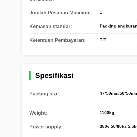
1
Jumlah Pesanan Minimum:
Packing angkutan 
Kemasan standar:
T/T
Ketentuan Pembayaran:
Spesifikasi
47*50mm/50*50m
Packing size:
1100kg
Weight:
380v 50/60hz 5.5
Power supply: