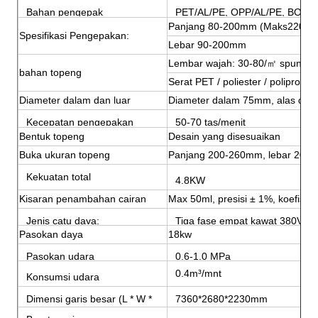
Bahan pengepak
PET/AL/PE, OPP/AL/PE, BOPP
Panjang 80-200mm (Maks220m
Spesifikasi Pengepakan:
Lebar 90-200mm
Lembar wajah: 30-80/㎡ spunlace
bahan topeng
Serat PET / poliester / polipropile
Diameter dalam dan luar
Diameter dalam 75mm, alas dai
Kecepatan pengepakan
50-70 tas/menit
Bentuk topeng
Desain yang disesuaikan
Buka ukuran topeng
Panjang 200-260mm, lebar 200
Kekuatan total
4.8KW
Kisaran penambahan cairan
Max 50ml, presisi ± 1%, koefisie
Jenis catu daya:
Tiga fase empat kawat 380V 5
Pasokan daya
18kw
Pasokan udara
0,6-1,0 MPa
0.4m³/mnt
Konsumsi udara
Dimensi garis besar (L * W *
7360*2680*2230mm
H)