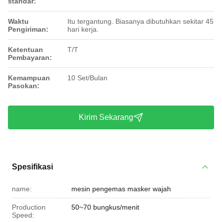
standar:
Waktu
Itu tergantung. Biasanya dibutuhkan sekitar 45
Pengiriman:
hari kerja.
Ketentuan
T/T
Pembayaran:
Kemampuan
10 Set/Bulan
Pasokan:
Kirim Sekarang
Spesifikasi
name:
mesin pengemas masker wajah
Production
50~70 bungkus/menit
Speed: