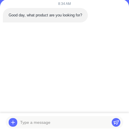
8:34 AM
Telp: 86-180-5882-0351
Good day, what product are you looking for?
E-mail:
jane@trustar-pharma.com
Tentang Kami
Acara
Profil perusahaan
Berita
Tur Pabrik
Case
Kontrol Kualitas
Sitemap
Copyright © 2019-2026 Wenzhou Trustar Machinery Technology Co.,Ltd.
Semua Hak Dilindungi Undang-undang.