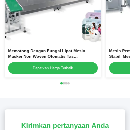
Memotong Dengan Fungsi Lipat Mesin
Mesin Pem
Masker Non Woven Otomatis Tas
Stabil, M
Membentuk Mesin Masker Wajah
Dapatkan Harga Terbaik
Kirimkan pertanyaan Anda