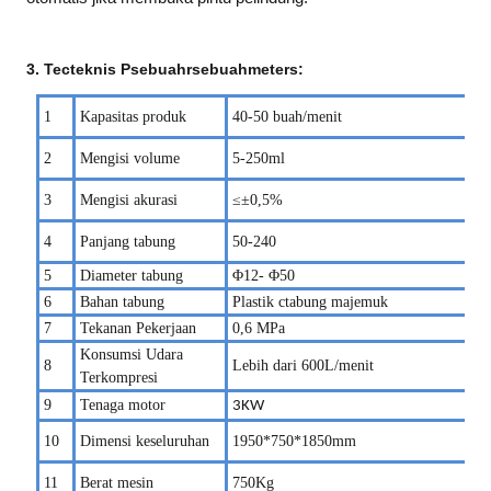
3
.
T
e
c
teknis
P
sebuah
r
sebuah
m
e
te
r
s:
1
Kapasitas produk
40-50 buah/menit
2
Mengisi volume
5-250ml
3
Mengisi akurasi
≤±
0,5%
4
Panjang tabung
50-2
4
0
5
Diameter tabung
Φ1
2
- Φ
5
0
6
Bahan tabung
Plastik
c
tabung majemuk
7
Tekanan Pekerjaan
0,6
MPa
Konsumsi Udara
8
Lebih dari 600L/menit
Terkompresi
9
Tenaga motor
3
KW
1
0
Dimensi keseluruhan
1950
*75
0
*1
8
50
mm
11
Berat mesin
7
50Kg