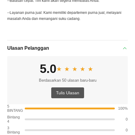
--Balasan cepat: Tim kami akan segera membalas Anda.
--Layanan purna jual: Kami memiliki departemen purna jual, melayani
masalah Anda dan menangani suku cadang.
Ulasan Pelanggan
5.0
★★★★★
★★★★★
Berdasarkan 50 ulasan baru-baru
Tulis Ulasan
5
100%
BINTANG
Bintang
0
4
3
0
Bintang