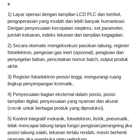
s
1) Layar operasi dengan tampilan LCD PLC dan tombol,
pengoperasian yang mudah dan lebih banyak humanisasi
Dengan penyesuaian kecepatan stepless, set parameter,
jumlah keluaran, indeks tekanan dan tampilan kegagalan.
2) Secara otomatis mengeksekusi pasokan tabung, register
fotoelektron, pengisian gas inert (opsional), pengisian dan
penyegelan bahan, pencetakan nomor batch, output produk
akhir.
3) Register fotoelektron presisi tinggi, mengurangi ruang
lingkup penyimpangan kromatik.
4) Penyesuaian bagian eksternal dalam posisi, posisi
tampilan digital, penyesuaian yang nyaman dan akurat
(cocok untuk berbagai produk yang diproduksi).
5) Kontrol integratif mekanik, fotoelektron, listrik, pneumatik,
tidak mencapai tabung tanpa fungsi pengisian;perang
n
ing jika
posisi tabung salah, tekanan terlalu rendah, mesin berhenti
otomatis jika membuka pintu pelindung.