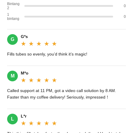
Bintang
0
2
1
0
bintang
G*s
G
★★★★★
★★★★★
Fills tubes so evenly, you’d think it’s magic!‌
M*o
M
★★★★★
★★★★★
Called support at 11 PM, got a video call solution by 8 AM.
Faster than my coffee delivery! Seriously, impressed！
L*r
L
★★★★★
★★★★★