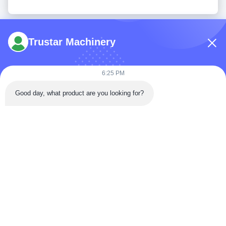
Trustar Machinery
6:25 PM
Telp: 86-180-5882-0351
Good day, what product are you looking for?
E-mail:
jane@trustar-pharma.com
Tentang Kami
Acara
Profil perusahaan
Berita
Tur Pabrik
Case
Kontrol Kualitas