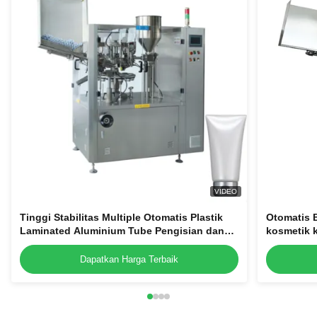
VIDEO
Tinggi Stabilitas Multiple Otomatis Plastik
Otomatis B
Laminated Aluminium Tube Pengisian dan
kosmetik 
Sealing Mesin untuk dijual
penyegela
Dapatkan Harga Terbaik