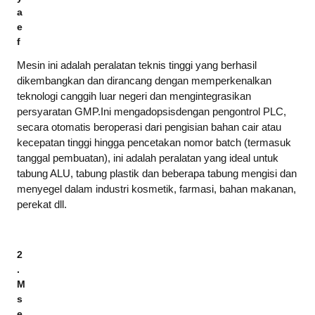
a
e
f
Mesin ini adalah peralatan teknis tinggi yang berhasil
dikembangkan dan dirancang dengan memperkenalkan
teknologi canggih luar negeri dan mengintegrasikan
persyaratan GMP.Ini mengadopsi
s
dengan pengontrol PLC,
secara otomatis beroperasi dari pengisian bahan cair atau
kecepatan tinggi hingga pencetakan nomor batch (termasuk
tanggal pembuatan), ini adalah peralatan yang ideal untuk
tabung ALU, tabung plastik dan beberapa tabung mengisi dan
menyegel dalam industri kosmetik, farmasi, bahan makanan,
perekat dll.
2
.
M
s
e