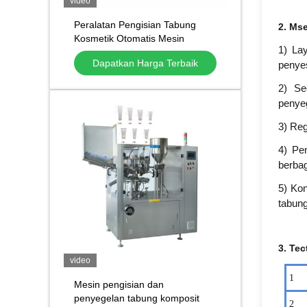
video
Peralatan Pengisian Tabung
2
.
M
s
Kosmetik Otomatis Mesin
1) La
Pengisian dan Penutup Tabung
Dapatkan Harga Terbaik
penyes
2) Se
penyeg
3) Reg
4) Pe
berbag
5) Kon
tabung
3
.
T
e
c
video
1
Mesin pengisian dan
penyegelan tabung komposit
2