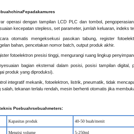
ebuah
c
hina
F
e
pada
kamu
r
e
s
yar operasi dengan tampilan LCD PLC dan tombol, pengoperasia
uaian kecepatan stepless, set parameter, jumlah keluaran, indeks t
cara otomatis mengeksekusi pasokan tabung, register fotoelektr
elan bahan, pencetakan nomor batch, output produk akhir.
ister fotoelektron presisi tinggi, mengurangi ruang lingkup penyimpa
nyesuaian bagian eksternal dalam posisi, posisi tampilan digita
ai produk yang diproduksi).
trol integratif mekanik, fotoelektron, listrik, pneumatik, tidak menca
 salah, tekanan terlalu rendah, mesin berhenti otomatis jika membuka
teknis
P
sebuah
r
sebuah
m
e
te
r
s:
Kapasitas produk
40-50 buah/menit
Mengisi volume
5-250ml