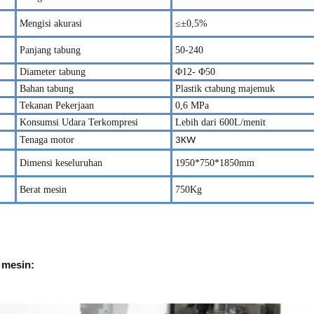
Mengisi akurasi
≤±
0,5%
Panjang tabung
50-2
4
0
Diameter tabung
Φ1
2
- Φ
5
0
Bahan tabung
Plastik
c
tabung majemuk
Tekanan Pekerjaan
0,6
MPa
Konsumsi Udara Terkompresi
Lebih dari 600L/menit
Tenaga motor
3
KW
Dimensi keseluruhan
1950
*75
0
*1
8
50
mm
Berat mesin
7
50Kg
 mesin: