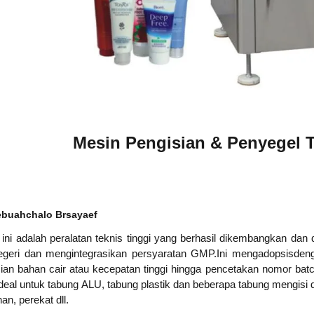
Mesin Pengisian & Penyegel
ebuah
c
halo Br
saya
e
f
ini adalah peralatan teknis tinggi yang berhasil dikembangkan da
negeri dan mengintegrasikan persyaratan GMP.Ini mengadopsi
s
deng
ian bahan cair atau kecepatan tinggi hingga pencetakan nomor batc
deal untuk tabung ALU, tabung plastik dan beberapa tabung mengisi 
n, perekat dll.