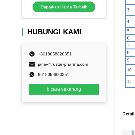
otomatis Mesin pengisian pasta
Dapatkan Harga Terbaik
gigi
3
4
HUBUNGI KAMI
5
6
7
8
+8618058820351
9
jane@trustar-pharma.com
1
0
8618058820351
11
bicara sekarang
Detail