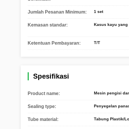
1 set
Jumlah Pesanan Minimum:
Kasus kayu yang l
Kemasan standar:
T/T
Ketentuan Pembayaran:
Spesifikasi
Mesin pengisi da
Product name:
Penyegelan pana
Sealing type:
Tabung Plastik/
Tube material: