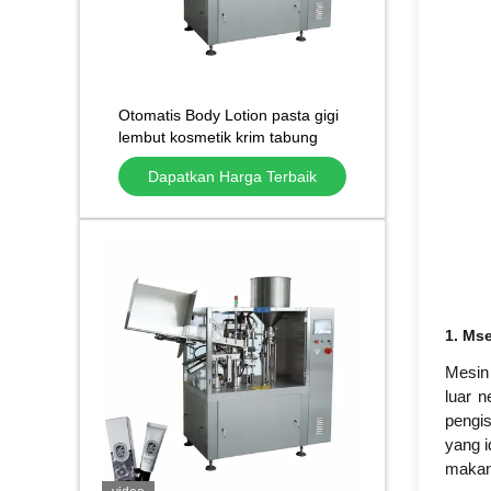
Otomatis Body Lotion pasta gigi
lembut kosmetik krim tabung
pengisian mesin penyegelan
Dapatkan Harga Terbaik
1.
M
s
Mesin 
luar 
pengis
yang i
makana