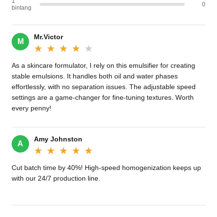
1
0
bintang
Mr.Victor
M
★★★★★
★★★★★
As a skincare formulator, I rely on this emulsifier for creating
stable emulsions. It handles both oil and water phases
effortlessly, with no separation issues. The adjustable speed
settings are a game-changer for fine-tuning textures. Worth
every penny!
Amy Johnston
A
★★★★★
★★★★★
Cut batch time by 40%! High-speed homogenization keeps up
with our 24/7 production line.