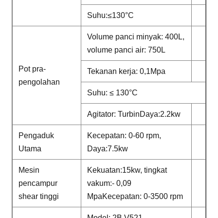
Suhu:≤130°C
Volume panci minyak: 400L,
volume panci air: 750L
Pot pra-
Tekanan kerja: 0,1Mpa
pengolahan
Suhu: ≤ 130°C
Agitator: Turbin
Daya:2.2kw
Pengaduk
Kecepatan: 0-60 rpm,
Utama
Daya:7.5kw
Mesin
Kekuatan:15kw, tingkat
pencampur
vakum:- 0,09
shear tinggi
Mpa
Kecepatan: 0-3500 rpm
Model: 2B V521