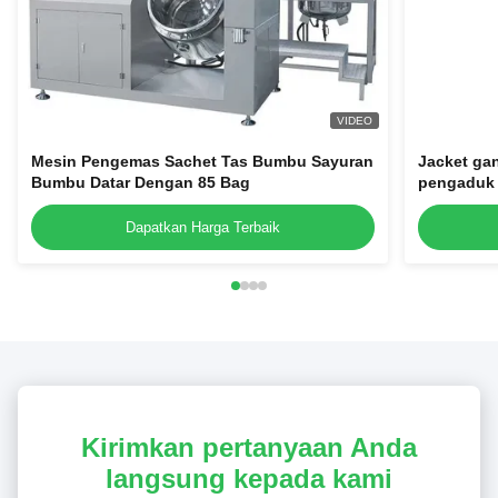
VIDEO
Mesin Pengemas Sachet Tas Bumbu Sayuran
Jacket ga
Bumbu Datar Dengan 85 Bag
pengaduk i
homogeniz
Dapatkan Harga Terbaik
Kirimkan pertanyaan Anda
langsung kepada kami