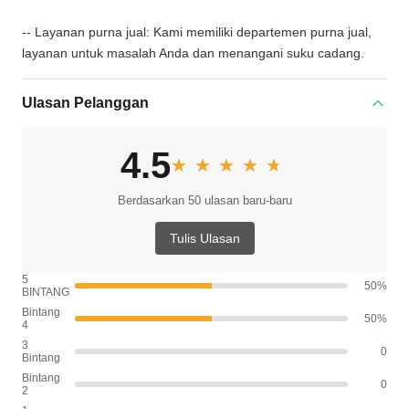
-- Layanan purna jual: Kami memiliki departemen purna jual,
layanan untuk masalah Anda dan menangani suku cadang.
Ulasan Pelanggan
4.5
★★★★★
★★★★★
Berdasarkan 50 ulasan baru-baru
Tulis Ulasan
5
50%
BINTANG
Bintang
50%
4
3
0
Bintang
Bintang
0
2