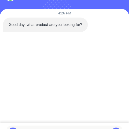
4:26 PM
Telp: 86-180-5882-0351
Good day, what product are you looking for?
E-mail:
jane@trustar-pharma.com
Tentang Kami
Acara
Profil perusahaan
Berita
Tur Pabrik
Case
Kontrol Kualitas
Sitemap
Copyright © 2019-2026 Wenzhou Trustar Machinery Technology Co.,Ltd.