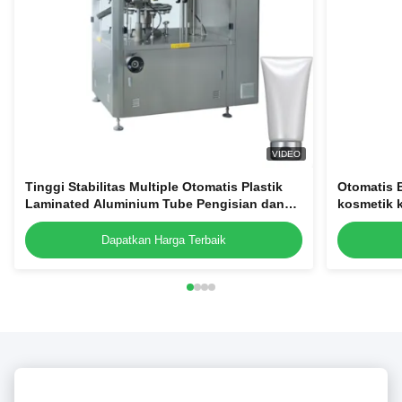
VIDEO
Tinggi Stabilitas Multiple Otomatis Plastik
Otomatis B
Laminated Aluminium Tube Pengisian dan
kosmetik 
Sealing Mesin untuk dijual
penyegela
Dapatkan Harga Terbaik