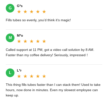
G*s
G
★★★★★
★★★★★
Fills tubes so evenly, you’d think it’s magic!‌
M*o
M
★★★★★
★★★★★
Called support at 11 PM, got a video call solution by 8 AM.
Faster than my coffee delivery! Seriously, impressed！
L*r
L
★★★★★
★★★★★
This thing fills tubes faster than I can stack them! Used to take
hours, now done in minutes. Even my slowest employee can
keep up.