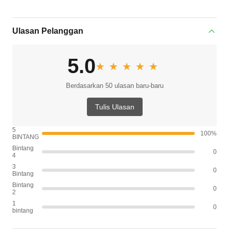
Ulasan Pelanggan
5.0
★★★★★
★★★★★
Berdasarkan 50 ulasan baru-baru
Tulis Ulasan
5
100%
BINTANG
Bintang
0
4
3
0
Bintang
Bintang
0
2
1
0
bintang