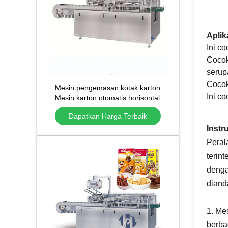
Aplik
Ini c
Cocok
serup
Cocok 
Mesin pengemasan kotak karton
Ini c
Mesin karton otomatis horisontal
Mesin karton
Dapatkan Harga Terbaik
Instru
Peral
terin
denga
diand
1. Me
berba