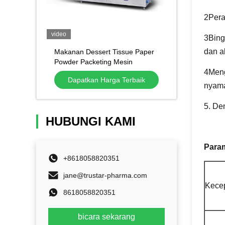
2Pera
video
3Bing
dan a
Makanan Dessert Tissue Paper
Powder Packeting Mesin
Cartoning Box Carton Packing
4Meng
Dapatkan Harga Terbaik
Mesin Pengemasan
nyam
5. De
HUBUNGI KAMI
Param
+8618058820351
jane@trustar-pharma.com
Kecep
8618058820351
bicara sekarang