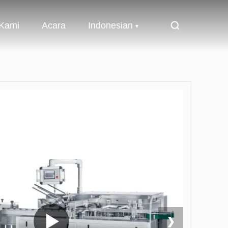
 Kami
Acara
Indonesian
❯