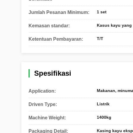
1 set
Jumlah Pesanan Minimum:
Kasus kayu yang l
Kemasan standar:
T/T
Ketentuan Pembayaran:
Spesifikasi
Makanan, minuman
Application:
Listrik
Driven Type:
1400kg
Machine Weight:
Kasing kayu eksp
Packaging Detail: