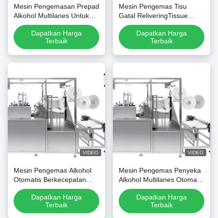
Mesin Pengemasan Prepad
Mesin Pengemas Tisu
Alkohol Multilanes Untuk
Gatal ReliveringTissue
Penggunaan Medis Tisu
Kecepatan Tinggi
Dapatkan Harga
Dapatkan Harga
Basah
Terbaik
Terbaik
VIDEO
VIDEO
Mesin Pengemas Alkohol
Mesin Pengemas Penyeka
Otomatis Berkecepatan
Alkohol Multilanes Otomatis
Tinggi Menyegarkan Tisu
Penuh Kecepatan Tinggi
Dapatkan Harga
Dapatkan Harga
Basah
Terbaik
Terbaik