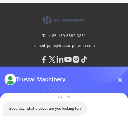
Telp: 86-180-5882-0351
E-mail:
jane@trustar-pharma.com
Trustar Machinery
Tentang Kami
Acara
Profil perusahaan
Berita
2:43 PM
Tur Pabrik
Case
Kontrol Kualitas
Good day, what product are you looking for?
Sitemap