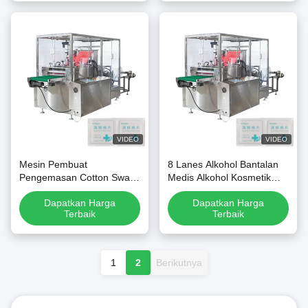
VIDEO
VIDEO
Mesin Pembuat
8 Lanes Alkohol Bantalan
Pengemasan Cotton Swab
Medis Alkohol Kosmetik
Prep Pad Medis Otomatis
Kapas Membuat Mesin
Dapatkan Harga
Dapatkan Harga
Berkecepatan Tinggi
Pengemas
Terbaik
Terbaik
1
2
Berikutnya