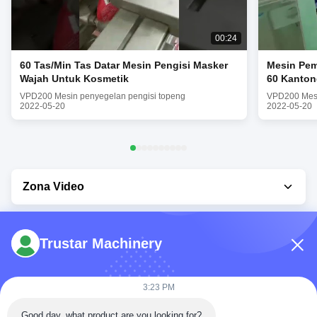
00:24
60 Tas/Min Tas Datar Mesin Pengisi Masker
Mesin Pem
Wajah Untuk Kosmetik
60 Kanton
VPD200 Mesin penyegelan pengisi topeng
VPD200 Mesi
2022-05-20
2022-05-20
Zona Video
Video Rumah
Trustar Machinery
Semua Video
VPD200 Mesin penyegelan pengisi topeng
3:23 PM
VPD400 Mesin pengemasan masker otomatis
Telp: 86-180-5882-0351
Good day, what product are you looking for?