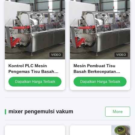
VIDEO
VIDEO
Kontrol PLC Mesin
Mesin Pembuat Tisu
Pengemas Tisu Basah
Basah Berkecepatan
Sachet Otomatis
Tinggi, mesin pengemas
Dapatkan Harga Terbaik
Dapatkan Harga Terbaik
Tunggal, Mesin
tisu gatal gatal
Pengemas Penyeka
Alkohol
mixer pengemulsi vakum
More