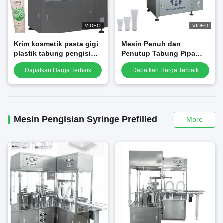
VIDEO
VIDEO
Krim kosmetik pasta gigi
Mesin Penuh dan
plastik tabung pengisi
Penutup Tabung Pipa
kemasan Mesin
Kosmetik Otomatis
Dapatkan Harga Terbaik
Dapatkan Harga Terbaik
pengisian dan
penyegelan
Mesin Pengisian Syringe Prefilled
More