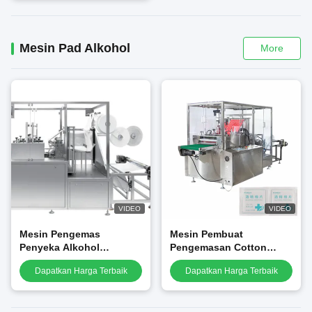
Mesin Pad Alkohol
More
VIDEO
VIDEO
Mesin Pengemas
Mesin Pembuat
Penyeka Alkohol
Pengemasan Cotton
Multilanes Otomatis
Swab Prep Pad Medis
Dapatkan Harga Terbaik
Dapatkan Harga Terbaik
Penuh Kecepatan Tinggi
Otomatis Berkecepatan
Tinggi