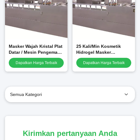
Masker Wajah Kristal Plat
25 Kali/Min Kosmetik
Datar / Mesin Pengemas
Hidrogel Masker
Blister Patch Mata 25 Kali
Wajah/Masker Blister
Dapatkan Harga Terbaik
Dapatkan Harga Terbaik
/ Menit
Membuat Mesin GMP
Semua Kategori
Kirimkan pertanyaan Anda