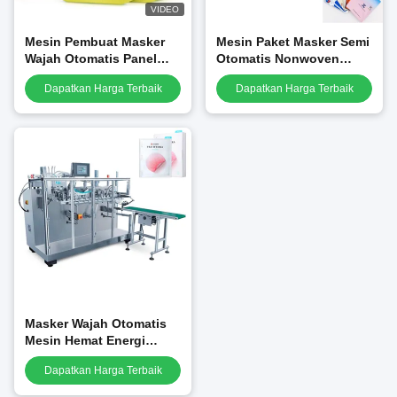
VIDEO
Mesin Pembuat Masker
Mesin Paket Masker Semi
Wajah Otomatis Panel
Otomatis Nonwoven
Layar Sentuh
Memberikan Gaya Tas
Dapatkan Harga Terbaik
Dapatkan Harga Terbaik
Pengoperasian Mudah
Ramah Lingkungan
Masker Wajah Otomatis
Mesin Hemat Energi
Kapasitas Bagus Operasi
Dapatkan Harga Terbaik
Halus