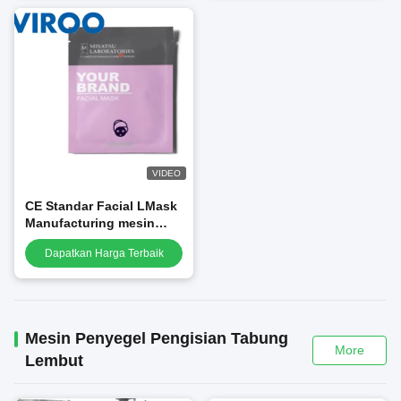
VIDEO
CE Standar Facial LMask
Manufacturing mesin
pengemas masker wajah
Dapatkan Harga Terbaik
sutra
Mesin Penyegel Pengisian Tabung
More
Lembut