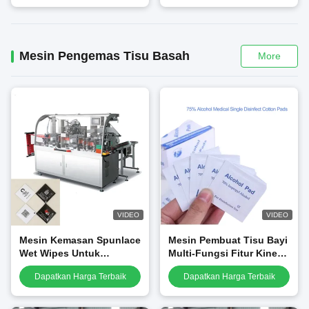
Mesin Pengemas Tisu Basah
More
VIDEO
VIDEO
Mesin Kemasan Spunlace
Mesin Pembuat Tisu Bayi
Wet Wipes Untuk
Multi-Fungsi Fitur Kinerja
Restoran Ramah
Stabil, mesin
Dapatkan Harga Terbaik
Dapatkan Harga Terbaik
Lingkungan
pengepakan pad alkohol
80 tas / mnt