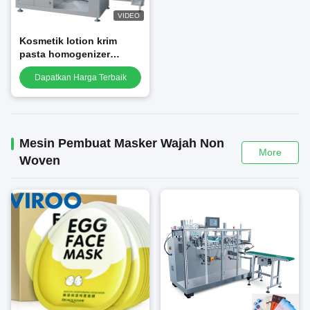
VIDEO
Kosmetik lotion krim
pasta homogenizer
vakum homogenizing
Dapatkan Harga Terbaik
emulsifier mixer wajah
krim lotion mesin
pencampuran
Mesin Pembuat Masker Wajah Non
More
Woven