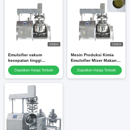
VIDEO
VIDEO
Emulsifier vakum
Mesin Produksi Kimia
kecepatan tinggi
Emulsifier Mixer Makanan
Hydraulic Lifting
Sistem Homogenizer High
Dapatkan Harga Terbaik
Dapatkan Harga Terbaik
homogenizer Unit
Shear Mixing Motor mixer
homogenizer vakum
listrik
homogenizer kosmetik