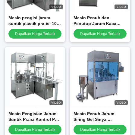
VIDEO
VIDEO
Mesin pengisi jarum
Mesin Penuh dan
suntik plastik pra-isi 10
Penutup Jarum Kaca
ml mesin jarum suntik
Plastik Sering Medis
Dapatkan Harga Terbaik
Dapatkan Harga Terbaik
pra-pengisian
Berkecepatan Tinggi
VIDEO
VIDEO
Mesin Pengisian Jarum
Mesin Penuh Jarum
Suntik Praisi Kontrol PLC
Siring Gel Sinyal
untuk Operasi Otomatis
Veterinary Prefilled
Dapatkan Harga Terbaik
Dapatkan Harga Terbaik
Prefilled 1ml