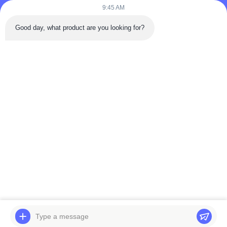
9:45 AM
Telp: 86-180-5882-0351
Good day, what product are you looking for?
E-mail:
jane@trustar-pharma.com
Tentang Kami
Acara
Profil perusahaan
Berita
Tur Pabrik
Case
Kontrol Kualitas
Sitemap
Copyright © 2019-2026 Wenzhou Trustar Machinery Technology Co.,Ltd.
Semua Hak Dilindungi Undang-undang.