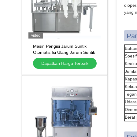
dioper
yang n
Par
video
Mesin Pengisi Jarum Suntik
Bahan
Otomatis Isi Ulang Jarum Suntik
Spesif
Isi Ulang untuk Gel Cairan
Dapatkan Harga Terbaik
Keaku
Kartrid Gigi
Jumla
Kapasi
Kekuat
Tegan
Udara
Dimen
Berat 