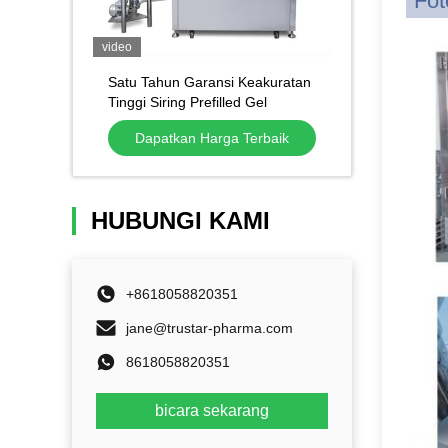
Fot
video
Satu Tahun Garansi Keakuratan
Tinggi Siring Prefilled Gel
Keramik Satu kali pakai Paste
Dapatkan Harga Terbaik
Siring Mesin Pengisi
HUBUNGI KAMI
+8618058820351
jane@trustar-pharma.com
8618058820351
bicara sekarang