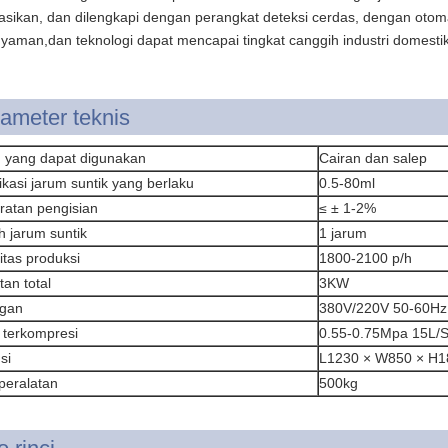
asikan, dan dilengkapi dengan perangkat deteksi cerdas, dengan otomati
yaman,dan teknologi dapat mencapai tingkat canggih industri domestik 
ameter teknis
 yang dapat digunakan
Cairan dan salep
ikasi jarum suntik yang berlaku
0.5-80ml
ratan pengisian
≤ ± 1-2%
h jarum suntik
1 jarum
tas produksi
1800-2100 p/h
an total
3KW
gan
380V/220V 50-60Hz
 terkompresi
0.55-0.75Mpa 15L/
si
L1230 × W850 × H
peralatan
500kg