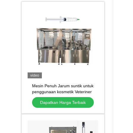
video
Mesin Penuh Jarum suntik untuk
penggunaan kosmetik Veteriner
Mudah dioperasikan 220V
Dapatkan Harga Terbaik
Plastik Disposable Jarum suntik
Filler