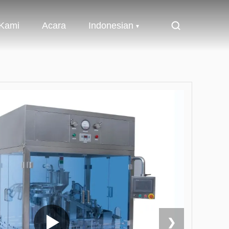
 Kami
Acara
Indonesian
❯