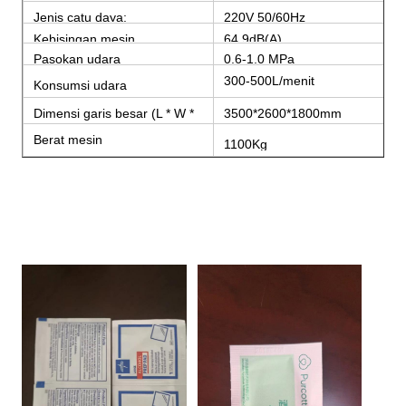
Jenis catu daya:
220V 50/60Hz
Kebisingan mesin
64.9dB(A)
Pasokan udara
0,6-1,0 MPa
300-500L/menit
Konsumsi udara
Dimensi garis besar (L * W *
3500*2600*1800mm
H)
Berat mesin
1100Kg