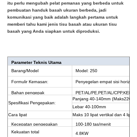
itu perlu mengubah pelat pemanas yang berbeda untuk
pembuatan handuk basah ukuran berbeda, jadi
komunikasi yang baik adalah langkah pertama untuk
memberi tahu kami jenis tisu basah atau ukuran tisu
basah yang Anda siapkan untuk diproduksi.
Parameter Teknis Utama
Barang/Model
Model: 250
Formulir Kemasan:
Penyegelan empat sisi horizont
Bahan pengepak
PET/AL/PE,PET/AL/CPP,KERTA
Panjang 40-140mm (Maks220m
Spesifikasi Pengepakan:
Lebar 40-100mm
Cara lipat
Maks 10 lipat vertikal dan 4 lipat 
Kecepatan pengepakan
100-180 tas/menit
Kekuatan total
4.8KW