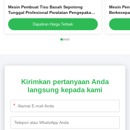
Mesin Pembuat Tisu Basah Sepotong
Mesin Pen
Tunggal Profesional Peralatan Pengepakan
Berkecepa
Jaringan Penyegel Empat Sisi
Bantalan 
Sisi
Dapatkan Harga Terbaik
Kirimkan pertanyaan Anda
langsung kepada kami
*