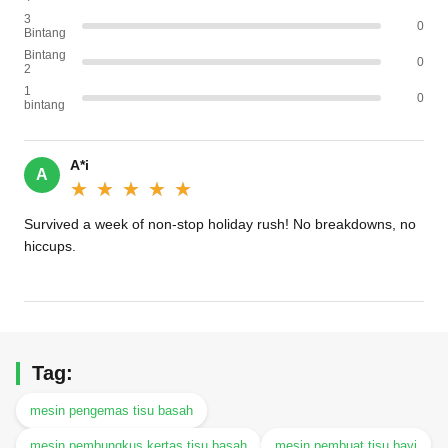
3
0
Bintang
Bintang
0
2
1
0
bintang
A*i
A
★★★★★
★★★★★
Survived a week of non-stop holiday rush! No breakdowns, no
hiccups.
Tag:
mesin pengemas tisu basah
mesin pembungkus kertas tisu basah
mesin pembuat tisu bayi