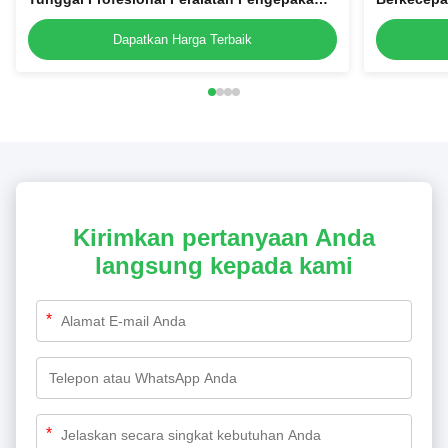
Jaringan Penyegel Empat Sisi
Bantalan 
Sisi
Dapatkan Harga Terbaik
Kirimkan pertanyaan Anda
langsung kepada kami
*
*