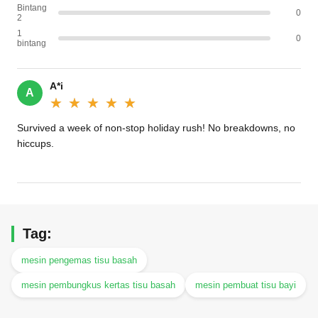
Bintang
0
2
1
0
bintang
A*i
A
★★★★★
★★★★★
Survived a week of non-stop holiday rush! No breakdowns, no
hiccups.
Tag:
mesin pengemas tisu basah
mesin pembungkus kertas tisu basah
mesin pembuat tisu bayi