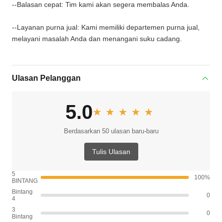
--Balasan cepat: Tim kami akan segera membalas Anda.
--Layanan purna jual: Kami memiliki departemen purna jual,
melayani masalah Anda dan menangani suku cadang.
Ulasan Pelanggan
5.0
★★★★★
★★★★★
Berdasarkan 50 ulasan baru-baru
Tulis Ulasan
5
100%
BINTANG
Bintang
0
4
3
0
Bintang