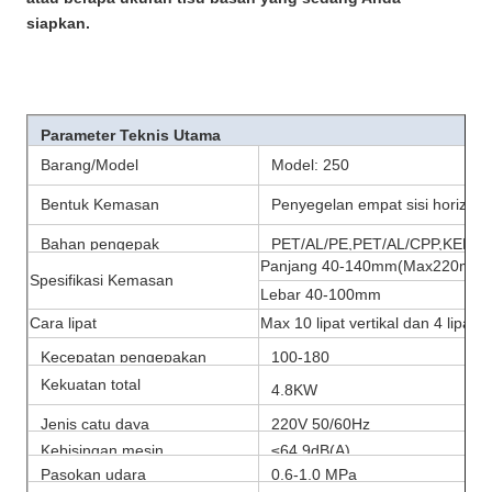
siapkan.
Parameter Teknis Utama
Barang/Model
Model: 250
Bentuk Kemasan
Penyegelan empat sisi horizont
Bahan pengepak
PET/AL/PE,PET/AL/CPP,KERTA
Panjang 40-140mm(Max220mm)
Spesifikasi Kemasan
Lebar 40-100mm
Cara lipat
Max 10 lipat vertikal dan 4 lipat h
Kecepatan pengepakan
100-180
kantong/menit
Kekuatan total
4.8KW
Jenis catu daya
220V 50/60Hz
Kebisingan mesin
≤64.9dB(A)
Pasokan udara
0,6-1,0 MPa