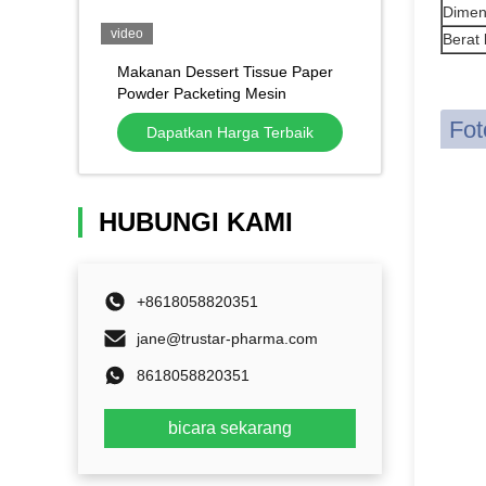
Dimen
video
Berat 
Makanan Dessert Tissue Paper
Powder Packeting Mesin
Cartoning Box Carton Packing
Fot
Dapatkan Harga Terbaik
Mesin Pengemasan
HUBUNGI KAMI
+8618058820351
jane@trustar-pharma.com
8618058820351
bicara sekarang