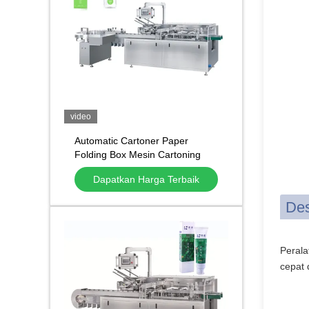
video
Automatic Cartoner Paper
Folding Box Mesin Cartoning
Otomatis untuk Tabung
Dapatkan Harga Terbaik
Kosmetik Botol Botol
Des
Perala
cepat 