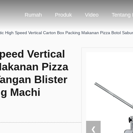
Rumah
Produk
Video
Tentang
tic High Speed Vertical Carton Box Packing Makanan Pizza Botol Sabu
peed Vertical
Makanan Pizza
angan Blister
ng Machi
❮