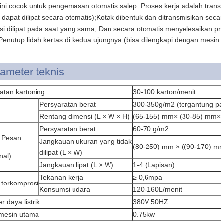
ini cocok untuk pengemasan otomatis salep. Proses kerja adalah trans
n dapat dilipat secara otomatis);Kotak dibentuk dan ditransmisikan se
ksi dilipat pada saat yang sama; Dan secara otomatis menyelesaikan
Penutup lidah kertas di kedua ujungnya (bisa dilengkapi dengan mesin 
ameter teknis
atan kartoning
30-100 karton/menit
Persyaratan berat
300-350g/m2 (tergantung pa
Rentang dimensi (L × W × H)
(65-155) mm× (30-85) mm×
Persyaratan berat
60-70 g/m2
r Pesan
Jangkauan ukuran yang tidak
(80-250) mm × ((90-170) 
dilipat (L × W)
nal)
Jangkauan lipat (L × W)
1-4 (Lapisan)
Tekanan kerja
≥ 0,6mpa
 terkompresi
Konsumsi udara
120-160L/menit
 daya listrik
380V 50HZ
mesin utama
0.75kw