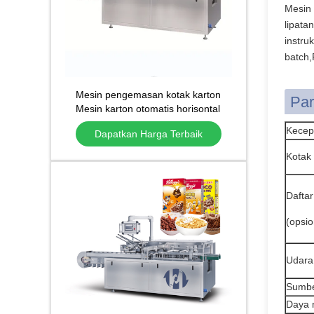
Mesin 
lipata
instru
batch,
Mesin pengemasan kotak karton
Par
Mesin karton otomatis horisontal
Mesin karton
Kecep
Dapatkan Harga Terbaik
Kotak
Dafta
(opsio
Udara
Sumber
Daya 