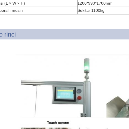
si (L × W × H)
1200*990*1700mm
bersih mesin
Sekitar 1100kg
o rinci