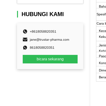
Bah
HUBUNGI KAMI
Spesi
Cara l
Kec
+8618058820351
Keku
jane@trustar-pharma.com
Jeni
8618058820351
Kebi
Paso
bicara sekarang
Kons
Dime
H)
Bera