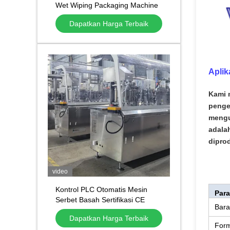
Wet Wiping Packaging Machine
Single Sachet Alcohol Swab
Dapatkan Harga Terbaik
Packing Machine Mesin
Pengemasan
Aplik
Kami 
penge
mengu
adala
dipro
video
Kontrol PLC Otomatis Mesin
Para
Serbet Basah Sertifikasi CE
Bara
Penghematan Daya
Dapatkan Harga Terbaik
Form