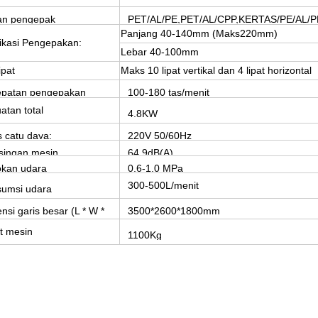
an pengepak
PET/AL/PE,PET/AL/CPP,KERTAS/PE/AL/P
Panjang 40-140mm (Maks220mm)
fikasi Pengepakan:
Lebar 40-100mm
ipat
Maks 10 lipat vertikal dan 4 lipat horizontal
epatan pengepakan
100-180 tas/menit
atan total
4.8KW
s catu daya:
220V 50/60Hz
singan mesin
64.9dB(A)
kan udara
0,6-1,0 MPa
300-500L/menit
umsi udara
nsi garis besar (L * W *
3500*2600*1800mm
t mesin
1100Kg