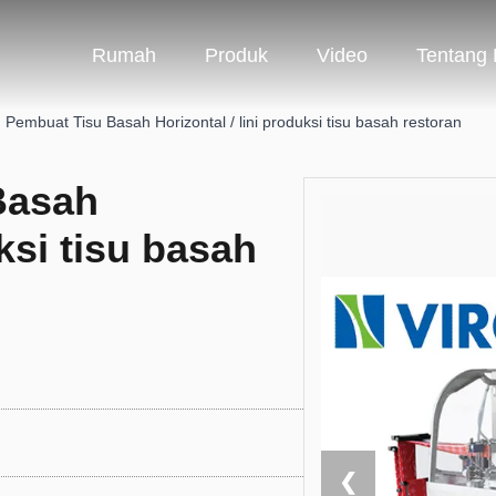
Rumah
Produk
Video
Tentang
 Pembuat Tisu Basah Horizontal / lini produksi tisu basah restoran
Basah
uksi tisu basah
❮