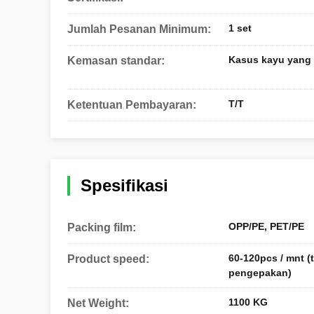
1 set
Jumlah Pesanan Minimum:
Kasus kayu yang l
Kemasan standar:
T/T
Ketentuan Pembayaran:
Spesifikasi
OPP/PE, PET/PE
Packing film:
60-120pcs / mnt (
Product speed:
pengepakan)
1100 KG
Net Weight: