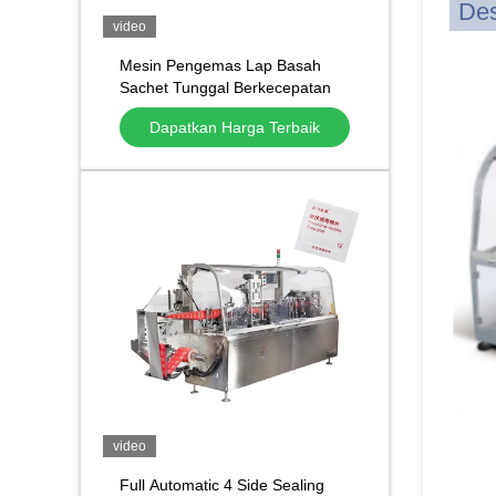
Des
video
Mesin Pengemas Lap Basah
Sachet Tunggal Berkecepatan
Tinggi Mesin Pengemas
Dapatkan Harga Terbaik
Bantalan Persiapan Alkohol
Penyegel Empat Sisi
video
Full Automatic 4 Side Sealing