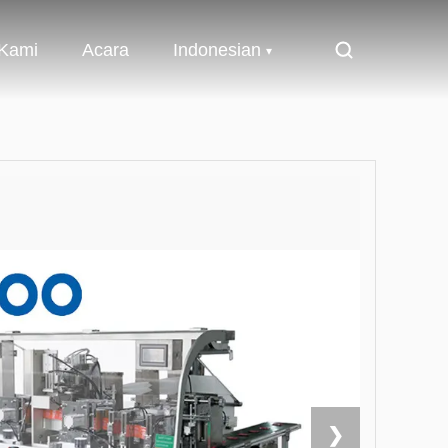
 Kami
Acara
Indonesian
❯