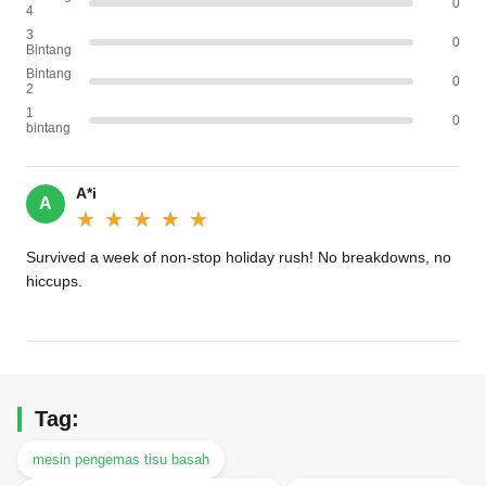
0
4
3
0
Bintang
Bintang
0
2
1
0
bintang
A*i
A
★★★★★
★★★★★
Survived a week of non-stop holiday rush! No breakdowns, no
hiccups.
Tag:
mesin pengemas tisu basah