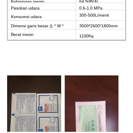
Kebisingan mesin
64.9dB(A)
Pasokan udara
0,6-1,0 MPa
300-500L/menit
Konsumsi udara
Dimensi garis besar (L * W *
3500*2600*1800mm
H)
Berat mesin
1100Kg