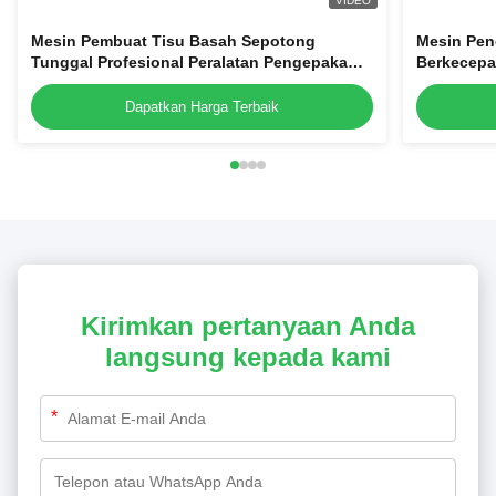
VIDEO
Mesin Pembuat Tisu Basah Sepotong
Mesin Pen
Tunggal Profesional Peralatan Pengepakan
Berkecepa
Jaringan Penyegel Empat Sisi
Bantalan 
Sisi
Dapatkan Harga Terbaik
Kirimkan pertanyaan Anda
langsung kepada kami
*