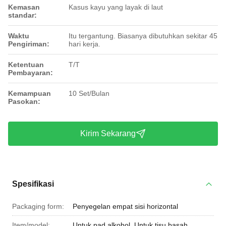
Kemasan
Kasus kayu yang layak di laut
standar:
Waktu
Itu tergantung. Biasanya dibutuhkan sekitar 45
Pengiriman:
hari kerja.
Ketentuan
T/T
Pembayaran:
Kemampuan
10 Set/Bulan
Pasokan:
Kirim Sekarang
Spesifikasi
Packaging form:
Penyegelan empat sisi horizontal
Item/model:
Untuk pad alkohol, Untuk tisu basah