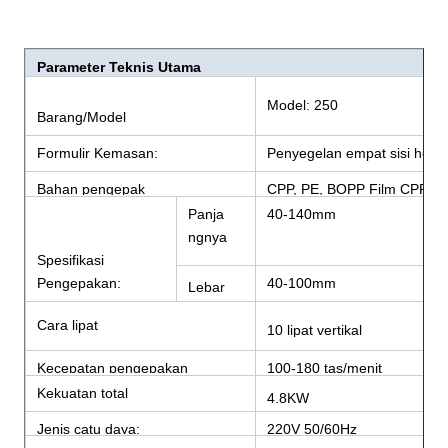
Parameter Teknis Utama
Model: 250
Barang/Model
Formulir Kemasan:
Penyegelan empat sisi horiz
Bahan pengepak
CPP, PE, BOPP Film CPP, fi
Panja
40-140mm
ngnya
Spesifikasi
Pengepakan:
40-100mm
Lebar
Cara lipat
10 lipat vertikal
Kecepatan pengepakan
100-180 tas/menit
Kekuatan total
4.8KW
Jenis catu daya:
220V 50/60Hz