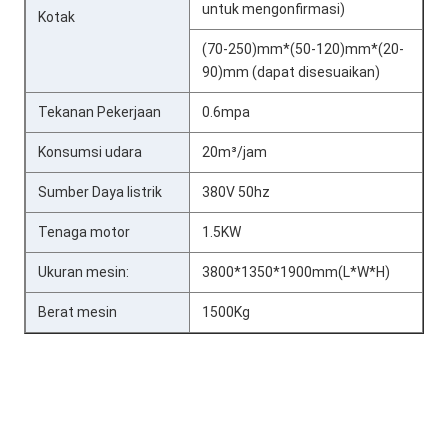
untuk mengonfirmasi)
Kotak
(70-250)mm*(50-120)mm*(20-
90)mm (dapat disesuaikan)
Tekanan Pekerjaan
0.6mpa
Konsumsi udara
20m³/jam
Sumber Daya listrik
380V 50hz
Tenaga motor
1.5KW
Ukuran mesin:
3800*1350*1900mm(L*W*H)
Berat mesin
1500Kg