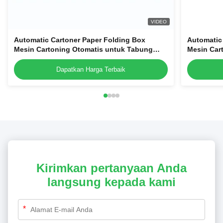
VIDEO
Automatic Cartoner Paper Folding Box
Automatic
Mesin Cartoning Otomatis untuk Tabung
Mesin Car
Kosmetik Botol Botol
Kosmetik 
Dapatkan Harga Terbaik
Kirimkan pertanyaan Anda
langsung kepada kami
*