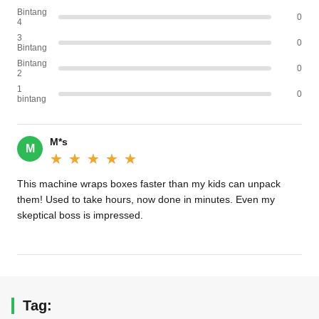
Bintang
0
4
3
0
Bintang
Bintang
0
2
1
0
bintang
M*s
M
★★★★★
★★★★★
This machine wraps boxes faster than my kids can unpack
them! Used to take hours, now done in minutes. Even my
skeptical boss is impressed.
Tag: