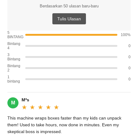
Berdasarkan 50 ulasan baru-baru
Tulis Ulasan
5
100%
BINTANG
Bintang
0
4
3
0
Bintang
Bintang
0
2
1
0
bintang
M*s
M
★★★★★
★★★★★
This machine wraps boxes faster than my kids can unpack
them! Used to take hours, now done in minutes. Even my
skeptical boss is impressed.