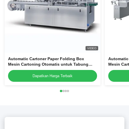
VIDEO
Automatic Cartoner Paper Folding Box
Automatic
Mesin Cartoning Otomatis untuk Tabung
Mesin Car
Kosmetik Botol Botol
Kosmetik 
Dapatkan Harga Terbaik