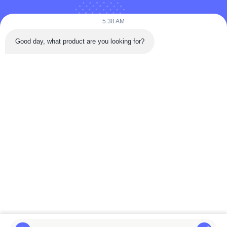
5:38 AM
Telp: 86-180-5882-0351
Good day, what product are you looking for?
E-mail:
jane@trustar-pharma.com
Tentang Kami
Acara
Profil perusahaan
Berita
Tur Pabrik
Case
Kontrol Kualitas
Sitemap
Copyright © 2019-2026 Wenzhou Trustar Machinery Technology Co.,Ltd.