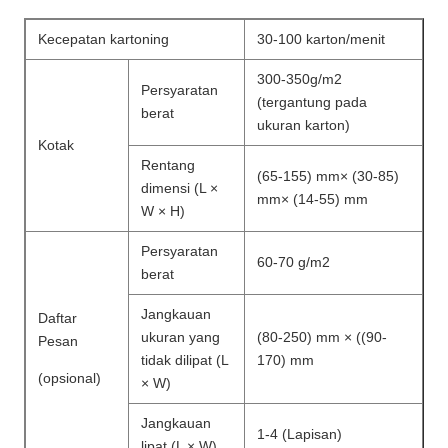
Kecepatan kartoning
30-100 karton/menit
300-350g/m2
Persyaratan
(tergantung pada
berat
ukuran karton)
Kotak
Rentang
(65-155) mm× (30-85)
dimensi (L ×
mm× (14-55) mm
W × H)
Persyaratan
60-70 g/m2
berat
Jangkauan
Daftar
ukuran yang
(80-250) mm × ((90-
Pesan
tidak dilipat (L
170) mm
(opsional)
× W)
Jangkauan
1-4 (Lapisan)
lipat (L × W)