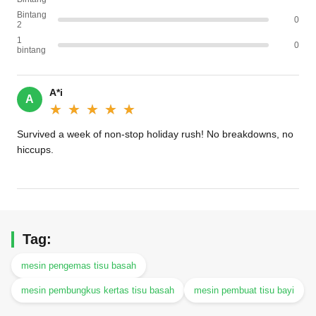
Bintang
0
2
1
0
bintang
A*i
A
★★★★★
★★★★★
Survived a week of non-stop holiday rush! No breakdowns, no
hiccups.
Tag:
mesin pengemas tisu basah
mesin pembungkus kertas tisu basah
mesin pembuat tisu bayi