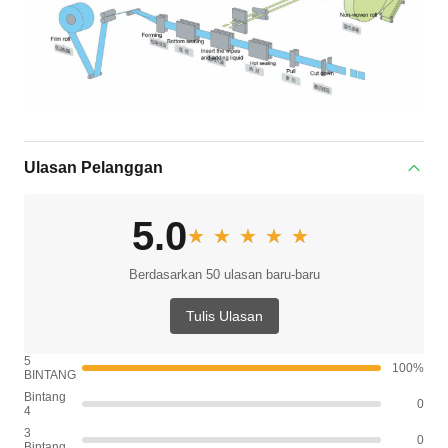
Ulasan Pelanggan
5.0
★★★★★
★★★★★
Berdasarkan 50 ulasan baru-baru
Tulis Ulasan
5
100%
BINTANG
Bintang
0
4
3
0
Bintang