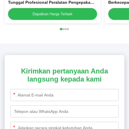
Tunggal Profesional Peralatan Pengepakan
Berkecepa
Jaringan Penyegel Empat Sisi
Bantalan 
Sisi
Dapatkan Harga Terbaik
Kirimkan pertanyaan Anda
langsung kepada kami
*
*