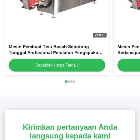
VIDEO
Mesin Pembuat Tisu Basah Sepotong
Mesin Pen
Tunggal Profesional Peralatan Pengepakan
Berkecepa
Jaringan Penyegel Empat Sisi
Bantalan 
Sisi
Dapatkan Harga Terbaik
Kirimkan pertanyaan Anda
langsung kepada kami