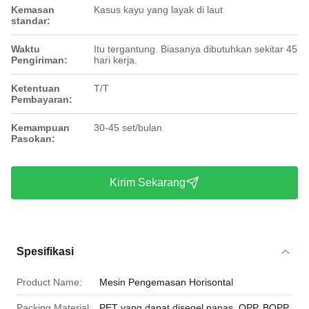
Kemasan
Kasus kayu yang layak di laut
standar:
Waktu
Itu tergantung. Biasanya dibutuhkan sekitar 45
Pengiriman:
hari kerja.
Ketentuan
T/T
Pembayaran:
Kemampuan
30-45 set/bulan
Pasokan:
Kirim Sekarang
Spesifikasi
Product Name:
Mesin Pengemasan Horisontal
Packing Material:
PET yang dapat disegel panas, OPP, BOPP