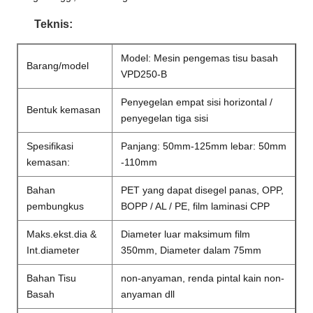
Teknis:
Model: Mesin pengemas tisu basah
Barang/model
VPD250-B
Penyegelan empat sisi horizontal /
Bentuk kemasan
penyegelan tiga sisi
Spesifikasi
Panjang: 50mm-125mm lebar: 50mm
kemasan:
-110mm
Bahan
PET yang dapat disegel panas, OPP,
pembungkus
BOPP / AL / PE, film laminasi CPP
Maks.ekst.dia &
Diameter luar maksimum film
Int.diameter
350mm, Diameter dalam 75mm
Bahan Tisu
non-anyaman, renda pintal kain non-
Basah
anyaman dll