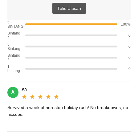
Tulis Ulasan
5
100%
BINTANG
Bintang
0
4
3
0
Bintang
Bintang
0
2
1
0
bintang
A*i
A
★★★★★
★★★★★
Survived a week of non-stop holiday rush! No breakdowns, no
hiccups.