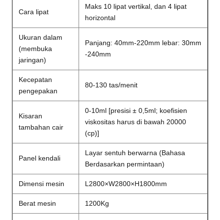
Maks 10 lipat vertikal, dan 4 lipat
Cara lipat
horizontal
Ukuran dalam
Panjang: 40mm-220mm lebar: 30mm
(membuka
-240mm
jaringan)
Kecepatan
80-130 tas/menit
pengepakan
0-10ml [presisi ± 0,5ml; koefisien
Kisaran
viskositas harus di bawah 20000
tambahan cair
(cp)]
Layar sentuh berwarna (Bahasa
Panel kendali
Berdasarkan permintaan)
Dimensi mesin
L2800×W2800×H1800mm
Berat mesin
1200Kg