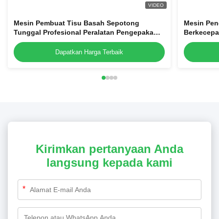
VIDEO
Mesin Pembuat Tisu Basah Sepotong
Mesin Pen
Tunggal Profesional Peralatan Pengepakan
Berkecepa
Jaringan Penyegel Empat Sisi
Bantalan 
Sisi
Dapatkan Harga Terbaik
Kirimkan pertanyaan Anda
langsung kepada kami
*