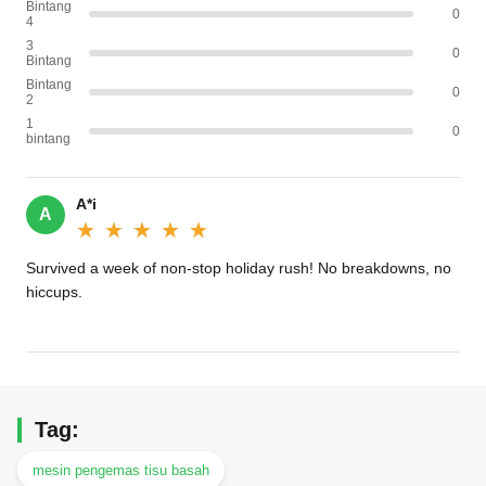
Bintang
0
4
3
0
Bintang
Bintang
0
2
1
0
bintang
A*i
A
★★★★★
★★★★★
Survived a week of non-stop holiday rush! No breakdowns, no
hiccups.
Tag:
mesin pengemas tisu basah