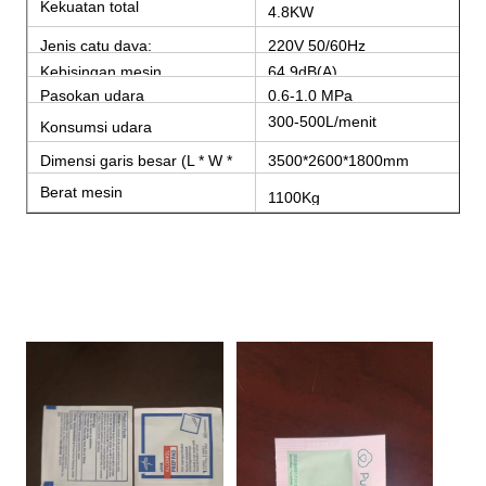
Kekuatan total
4.8KW
Jenis catu daya:
220V 50/60Hz
Kebisingan mesin
64.9dB(A)
Pasokan udara
0,6-1,0 MPa
300-500L/menit
Konsumsi udara
Dimensi garis besar (L * W *
3500*2600*1800mm
H)
Berat mesin
1100Kg