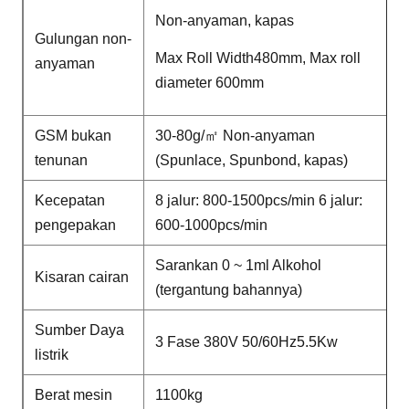
Non-anyaman, kapas
Gulungan non-
Max Roll Width480mm, Max roll
anyaman
diameter 600mm
GSM bukan
30-80g/㎡ Non-anyaman
tenunan
(Spunlace, Spunbond, kapas)
Kecepatan
8 jalur: 800-1500pcs/min 6 jalur:
pengepakan
600-1000pcs/min
Sarankan 0 ~ 1ml Alkohol
Kisaran cairan
(tergantung bahannya)
Sumber Daya
3 Fase 380V 50/60Hz5.5Kw
listrik
Berat mesin
1100kg