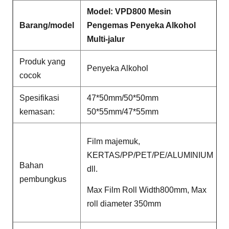
Model: VPD
800 Mesin
Barang/model
Pengemas Penyeka Alkohol
Multi-jalur
Produk yang
Penyeka Alkohol
cocok
Spesifikasi
47*50mm/50*50mm
kemasan:
50*55mm/47*55mm
Film majemuk,
KERTAS/PP/PET/PE/ALUMINIUM
Bahan
dll.
pembungkus
Max Film Roll Width800mm, Max
roll diameter 350mm