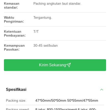
Kemasan
Packing angkutan laut standar.
standar:
Waktu
Tergantung.
Pengiriman:
Ketentuan
T/T
Pembayaran:
Kemampuan
30-45 set/bulan
Pasokan:
Kirim Sekarang
Spesifikasi
Packing size:
47*50mm/50*50mm 50*55mm/47*55mm
Packing speed:
8 jalur: 800-1500pcs/menit 6 jalur: 600-