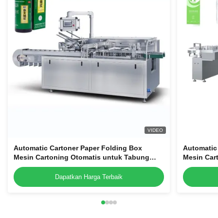
VIDEO
Automatic Cartoner Paper Folding Box
Automatic
Mesin Cartoning Otomatis untuk Tabung
Mesin Car
Kosmetik Botol Botol
Kosmetik 
Dapatkan Harga Terbaik