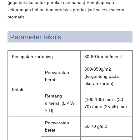
(juga berlaku untuk perekat cair panas),Penghapusan
kekurangan bahan dan produksi produk jadi selesai secara
otomatis.
Parameter teknis
Kecepatan kartoning
30-80 karton/menit
300-350g/m2
Persyaratan
(tergantung pada
berat
ukuran karton)
Kotak
Rentang
(100-180) mm× (30-
dimensi (L × W
70) mm× (25-45) mm
× H)
Persyaratan
60-70 g/m2
berat