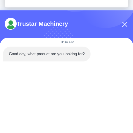
Trustar Machinery
10:34 PM
Telp: 86-180-5882-0351
Good day, what product are you looking for?
E-mail:
jane@trustar-pharma.com
Tentang Kami
Acara
Profil perusahaan
Berita
Tur Pabrik
Case
Kontrol Kualitas