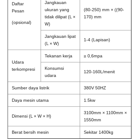
Jangkauan
Daftar
ukuran yang
(80-250) mm × ((90-
Pesan
tidak dilipat (L ×
170) mm
(opsional)
W)
Jangkauan lipat
1-4 (Lapisan)
(L × W)
Tekanan kerja
≥ 0,6mpa
Udara
Konsumsi
terkompresi
120-160L/menit
udara
Sumber daya listrik
380V 50HZ
Daya mesin utama
1.5kw
3100mm × 1100mm ×
Dimensi (L × W × H)
1550mm
Berat bersih mesin
Sekitar 1400kg