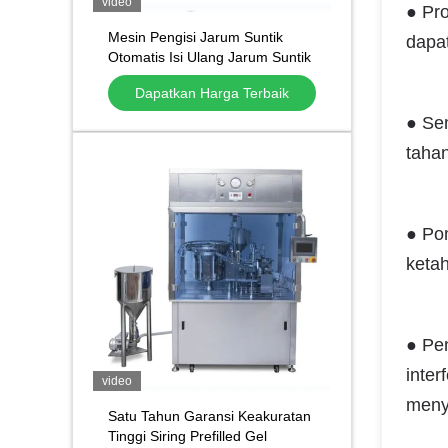
video
● Pro
Mesin Pengisi Jarum Suntik
dapat
Otomatis Isi Ulang Jarum Suntik
Isi Ulang untuk Gel Cairan
Dapatkan Harga Terbaik
Kartrid Gigi
● Sem
tahan
● Pom
ketah
● Pen
inter
video
menye
Satu Tahun Garansi Keakuratan
Tinggi Siring Prefilled Gel