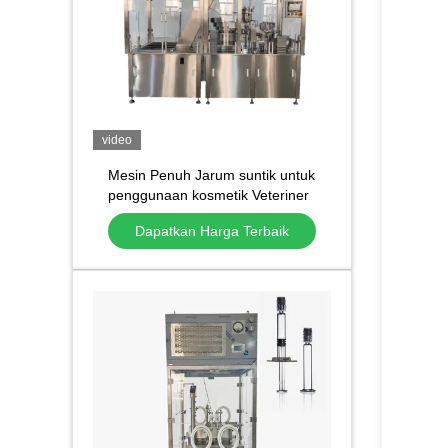
video
Mesin Penuh Jarum suntik untuk
penggunaan kosmetik Veteriner
Mudah dioperasikan 220V
Dapatkan Harga Terbaik
Plastik Disposable Jarum suntik
Filler