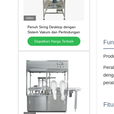
video
Penuh Siring Desktop dengan
Sistem Vakum dan Perlindungan
Aliran Laminar
Fun
Dapatkan Harga Terbaik
Produ
Peral
denga
peral
Fitu