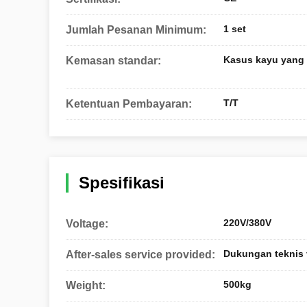
1 set
Jumlah Pesanan Minimum:
Kasus kayu yang l
Kemasan standar:
T/T
Ketentuan Pembayaran:
Spesifikasi
220V/380V
Voltage:
Dukungan teknis 
After-sales service provided:
500kg
Weight: