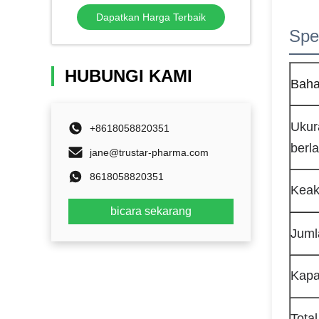
Keramik Satu kali pakai Paste
Dapatkan Harga Terbaik
Siring Mesin Pengisi
Spes
HUBUNGI KAMI
Baha
Ukur
+8618058820351
berl
jane@trustar-pharma.com
8618058820351
Keak
bicara sekarang
Juml
Kapa
Tota