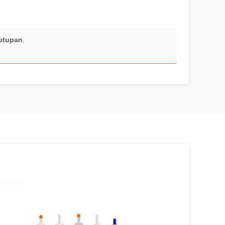
nutupan
,