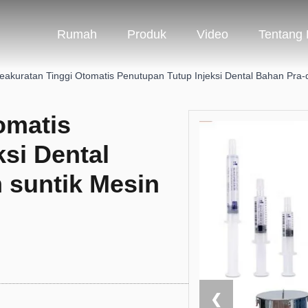
Rumah
Produk
Video
Tentang
eakuratan Tinggi Otomatis Penutupan Tutup Injeksi Dental Bahan Pra-d
omatis
si Dental
 suntik Mesin
❮