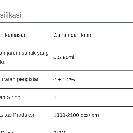
ifikasi
n kemasan
Cairan dan krim
an jarum suntik yang
0.5-80ml
aku
uratan pengisian
≤ ± 1-2%
ah Siring
1
sitas Produksi
1800-2100 pcs/jam
l Daya