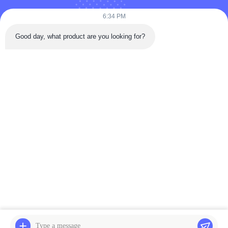
Woven Kosmetik 0.25 M3/Min
Kulit Otomatis Penuh Operasi Halus
6:34 PM
January 09, 2020
January 09, 2020
Good day, what product are you looking for?
Video Lainnya
01:24
00:30
Mesin Pengisian dan Pembatasan
Mesin Pembuat Tisu Basah Kinerja
Jarum Suntik Prefilled DZA100
Tinggi Dengan Kontrol PLC
July 23, 2026
July 29, 2022
|<
<<
1
2
>>
>|