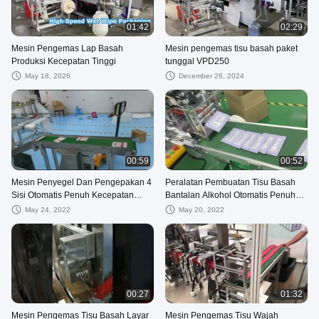
01:42
02:29
Mesin Pengemas Lap Basah
Mesin pengemas tisu basah paket
Produksi Kecepatan Tinggi
tunggal VPD250
May 18, 2026
December 26, 2024
00:59
00:52
Mesin Penyegel Dan Pengepakan 4
Peralatan Pembuatan Tisu Basah
Sisi Otomatis Penuh Kecepatan
Bantalan Alkohol Otomatis Penuh
Tinggi
SS304
May 24, 2022
May 20, 2022
00:27
01:32
Mesin Pengemas Tisu Basah Layar
Mesin Pengemas Tisu Wajah