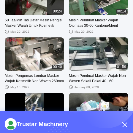
00:24
00:14
60 Tas/Min Tas Datar Mesin Pengisi
Mesin Pembuat Masker Wajah
Masker Wajah Untuk Kosmetik
Otomatis 30-60 Kantong/Menit
May 20, 2022
May 20, 2022
00:40
01:59
Mesin Pengemas Lembar Masker
Mesin Pembuat Masker Wajah Non
Wajah Kosmetik Non Woven 260mm
Woven Sekali Pakai 40 - 60
Kantong/Menit
May 18, 2022
January 09, 2020
00:46
01:13
Trustar Machinery
Mesin Pembuat Masker Wajah Non
Mesin Pembuat Masker Perawatan