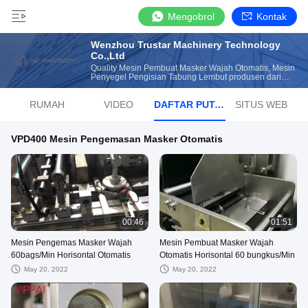
Mengobrol
Kontak
Wenzhou Trustar Machinery Technology
Co.,Ltd
Quality Mesin Pembuat Masker Wajah Otomatis, Mesin
Penyegel Pengisian Tabung Lembut produsen dari
Cina
RUMAH
VIDEO
DAFTAR PUTAR
SITUS WEB
VPD400 Mesin Pengemasan Masker Otomatis
00:46
01:51
Mesin Pengemas Masker Wajah
Mesin Pembuat Masker Wajah
60bags/Min Horisontal Otomatis
Otomatis Horisontal 60 bungkus/Min
May 20, 2022
May 20, 2022