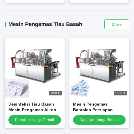
Jarum Suntik Gel Kaca
Mesin Pengemas Tisu Basah
More
VIDEO
VIDEO
Desinfeksi Tisu Basah
Mesin Pengemas
Mesin Pengemas Alkohol
Bantalan Persiapan
Pad 80-100 kantong /
Alkohol Horisontal 4 Sisi
Dapatkan Harga Terbaik
Dapatkan Harga Terbaik
menit
Sealing 300-500L / Min