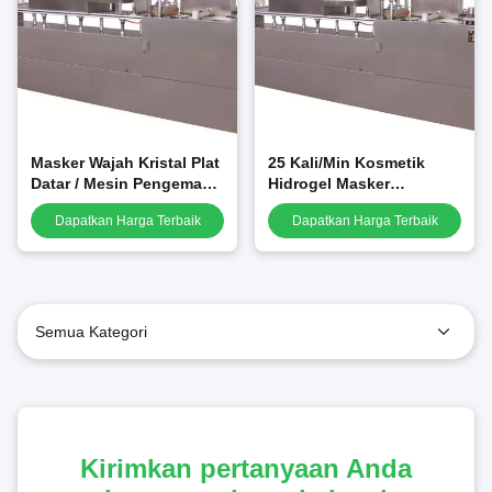
Masker Wajah Kristal Plat
25 Kali/Min Kosmetik
Datar / Mesin Pengemas
Hidrogel Masker
Blister Patch Mata 25 Kali
Wajah/Masker Blister
Dapatkan Harga Terbaik
Dapatkan Harga Terbaik
/ Menit
Membuat Mesin GMP
Semua Kategori
Kirimkan pertanyaan Anda