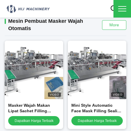
Mesin Pembuat Masker Wajah
More
Otomatis
VIDEO
VIDEO
Masker Wajah Makan
Mini Style Automatic
Lipat Sachet Filling
Face Mask Filling Sealing
Machine 70packs / Min
Machine 50packs / Min
Dapatkan Harga Terbaik
Dapatkan Harga Terbaik