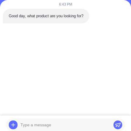
6:43 PM
Telp: 86-180-5882-0351
Good day, what product are you looking for?
E-mail:
jane@trustar-pharma.com
Tentang Kami
Acara
Profil perusahaan
Berita
Tur Pabrik
Case
Kontrol Kualitas
Sitemap
Copyright © 2019-2026 Wenzhou Trustar Machinery Technology Co.,Ltd.
Semua Hak Dilindungi Undang-undang.