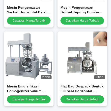
Mesin Pengemasan
Mesin Pengemasan
Sachet Horizontal Datar
Sachet Tepung Bumbu
PE Film Kopi Bubuk 85
Berkecepatan Tinggi
Dapatkan Harga Terbaik
Dapatkan Harga Terbaik
Bag Per Menit
Untuk Bubuk Cabai
VIDEO
VIDEO
Mesin Emulsifikasi
Flat Bag Doypack Bentuk
Homogenizer Vakum
Fill Seal Horizontal
Otomatis Untuk Krim
Sachet Packing Machine
Dapatkan Harga Terbaik
Dapatkan Harga Terbaik
Wajah Kosmetik 300L
Untuk Bubuk