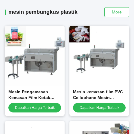
mesin pembungkus plastik
More
Mesin Pengemasan
Mesin kemasan film PVC
Kemasan Film Kotak
Cellophane Mesin
Sabun Parfum Otomatis
kemasan cellophane
Dapatkan Harga Terbaik
Dapatkan Harga Terbaik
Mesin Membungkus
Selophane