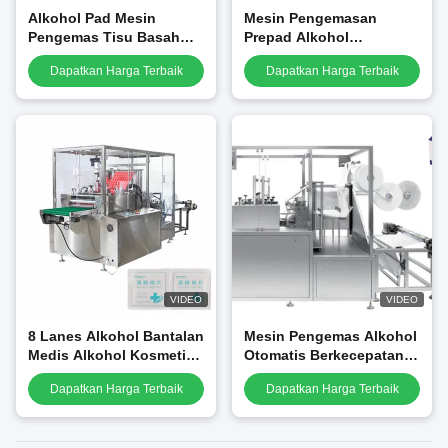
Alkohol Pad Mesin
Mesin Pengemasan
Pengemas Tisu Basah
Prepad Alkohol
Tisu Sterilisasi
Multilanes Untuk
Dapatkan Harga Terbaik
Dapatkan Harga Terbaik
Penggunaan Medis Tisu
Basah
VIDEO
VIDEO
8 Lanes Alkohol Bantalan
Mesin Pengemas Alkohol
Medis Alkohol Kosmetik
Otomatis Berkecepatan
Kapas Membuat Mesin
Tinggi Menyegarkan Tisu
Dapatkan Harga Terbaik
Dapatkan Harga Terbaik
Pengemas
Basah