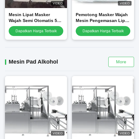
VIDEO
VIDEO
Mesin Lipat Masker
Pemotong Masker Wajah
Wajah Semi Otomatis 500
Mesin Pengemasan Lipat
Kg Mesin Pengisi
Pengisian Masker Wajah
Dapatkan Harga Terbaik
Dapatkan Harga Terbaik
Kosmetik
Kosmetik
Mesin Pad Alkohol
More
VIDEO
VIDEO