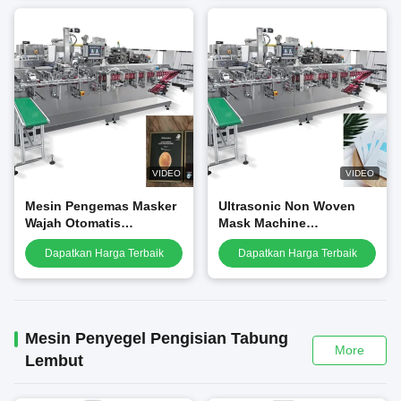
VIDEO
VIDEO
Mesin Pengemas Masker
Ultrasonic Non Woven
Wajah Otomatis
Mask Machine
Kecepatan Tinggi 80g /
Kecantikan Wajah Lipat
Dapatkan Harga Terbaik
Dapatkan Harga Terbaik
M2 Spunlace
Wajah
Mesin Penyegel Pengisian Tabung
More
Lembut