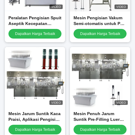
VIDEO
VIDEO
Peralatan Pengisian Spuit
Mesin Pengisian Vakum
Aseptik Kecepatan
Semi-otomatis untuk PFS
Tinggi
dan Kartrid
Dapatkan Harga Terbaik
Dapatkan Harga Terbaik
VIDEO
VIDEO
Mesin Jarum Suntik Kaca
Mesin Penuh Jarum
Praisi, Aplikasi Pengisian
Suntik Pre-Filling Luer
dan Penghentian Vakum
Lock Capping Machine
Dapatkan Harga Terbaik
Dapatkan Harga Terbaik
Mesin Penuh & Penutup