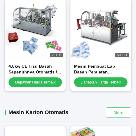
VIDEO
VIDEO
4.8kw CE Tisu Basah
Mesin Pembuat Lap
Sepenuhnya Otomatis /
Basah Peralatan
Peralatan Pembuatan
Pengepakan Otomatis
Dapatkan Harga Terbaik
Dapatkan Harga Terbaik
Tisu Basah / mesin
Horisontal Tunggal
pengemas tisu yang
digerakkan oleh listrik
Mesin Karton Otomatis
More