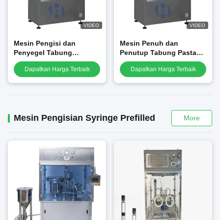
VIDEO
VIDEO
Mesin Pengisi dan
Mesin Penuh dan
Penyegel Tabung
Penutup Tabung Pasta
Kosmetik Otomatis untuk
Gigi Laminasi Kecepatan
Dapatkan Harga Terbaik
Dapatkan Harga Terbaik
Losion Kosmetik, Gel
Tinggi Otomatis
Pembersih Tangan,
Salep, Produk Perawatan
Kulit, Krim
Mesin Pengisian Syringe Prefilled
More