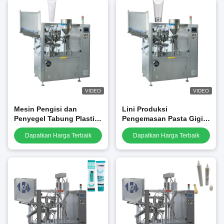
VIDEO
VIDEO
Mesin Pengisi dan
Lini Produksi
Penyegel Tabung Plastik
Pengemasan Pasta Gigi
Otomatis untuk Mesin
Otomatis Mesin Penyegel
Dapatkan Harga Terbaik
Dapatkan Harga Terbaik
Pengemas Tabung
Pengisian Tabung Pasta
Kosmetik/Krim
Pengisi dan Penyegel
Tangan/Gel Pembersih
Tabung Lembut Krim
Pasta Gigi/Salep
Tangan
Laminated